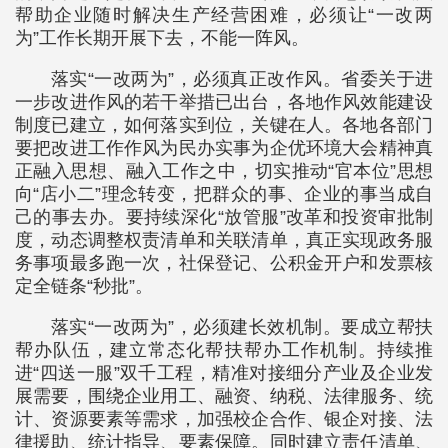
帮助企业随时解决生产经营困难，必须让“一改两
为”工作长期开展下去，不能一阵风。
落实“一改两为”，必须真正改作风。省委关于进
一步改进作风的若干举措已出台，各地作风效能建设
制度已建立，如何落实到位，关键在人。各地各部门
要把改进工作作风为民办实事为企优环境大会精神真
正融入思想、融入工作之中，切实推动“官本位”思想
向“店小二”理念转变，把群众的事、企业的事当成自
己的事去办。要持续深化“放管服”改革和投资审批制
度，动态调整权责清单和关联清单，真正实现政务服
务事项最多跑一次，社保登记、公积金开户和发票核
定全链条“秒批”。
落实“一改两为”，必须建长效机制。要成立帮扶
帮办队伍，建立常态化帮扶帮办工作机制。持续推
进“四送一服”双千工程，精准对接细分产业及企业发
展需要，围绕企业用工、融资、纳税、法律服务、统
计、资源要素等需求，加强校企合作、银企对接、法
律援助、统计指导、要素保障。同时建立责任清单、