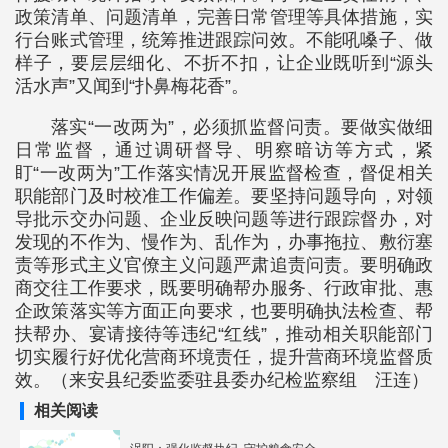
政策清单、问题清单，完善日常管理等具体措施，实
行台账式管理，统筹推进跟踪问效。不能吼嗓子、做
样子，要层层细化、不折不扣，让企业既听到“源头
活水声”又闻到“扑鼻梅花香”。
落实“一改两为”，必须抓监督问责。要做实做细
日常监督，通过调研督导、明察暗访等方式，紧
盯“一改两为”工作落实情况开展监督检查，督促相关
职能部门及时校准工作偏差。要坚持问题导向，对领
导批示交办问题、企业反映问题等进行跟踪督办，对
发现的不作为、慢作为、乱作为，办事拖拉、敷衍塞
责等形式主义官僚主义问题严肃追责问责。要明确政
商交往工作要求，既要明确帮办服务、行政审批、惠
企政策落实等方面正向要求，也要明确执法检查、帮
扶帮办、宴请接待等违纪“红线”，推动相关职能部门
切实履行好优化营商环境责任，提升营商环境监督质
效。（来安县纪委监委驻县委办纪检监察组 汪连）
相关阅读