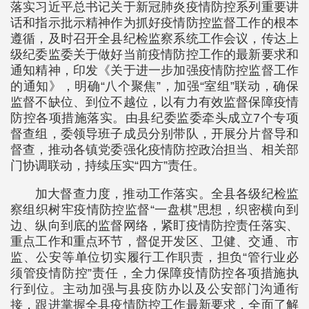
落实习近平总书记关于新冠肺炎疫情防控系列重要讲
话和指示批示精神作为抓好疫情防控监督工作的根本
遵循，及时召开全县纪检监察系统工作会议，传达上
级纪委监委关于做好当前疫情防控工作的最新要求和
通知精神，印发《关于进一步加强疫情防控监督工作
的通知》，明确“八个聚焦”，加强“室组”联动，确保
监督不缺位、到位不越位，以有力有效监督保障疫情
防控各项措施落实。由县纪委监委牵头成立7个专项
督查组，委领导班子成员分别带队，开展分片督导和
督查，推动各镇党委强化疫情防控政治担当、相关部
门协调联动，持续压实“四方”责任。
加大督查力度，推动工作落实。全县各级纪检监
察组织树牢疫情防控监督“一盘棋”思想，织密横向到
边、纵向到底的监督网络，紧盯疫情防控责任落实、
重点工作和重点环节，督促开发区、卫健、交通、市
监、公安等单位切实履行工作职责，担负“管行业必
须管疫情防控”责任，全力保障疫情防控各项措施执
行到位。主动加强与县疫防办以及公安部门沟通衔
接，跟进掌握全县疫情防控工作最新要求，全面了解