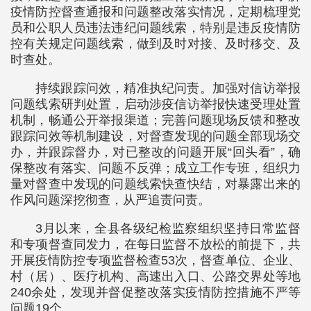
疫情防控督查通报和问题整改落实情况，定期梳理党
员和公职人员违法违纪问题线索，特别是违反疫情防
控有关规定问题线索，做到及时对接、及时移交、及
时查处。
持续跟踪问效，精准执纪问责。加强对信访举报
问题线索研判处置，启动涉疫信访举报快速受理处置
机制，畅通公开举报渠道；完善问题现场反馈和整改
跟踪问效等机制建设，对督查发现的问题全部现场交
办，并跟踪督办，对已整改的问题开展“回头看”，确
保整改有落实、问题不反弹；成立工作专班，组织力
量对督查中发现的问题线索快查快结，对暴露出来的
作风问题深挖彻查，从严追责问责。
3月以来，全县各级纪检监察组织坚持日常监督
和专项督查同发力，在每日监督不放松的前提下，共
开展疫情防控专项监督检查53次，督查单位、企业、
村（居）、医疗机构、高速出入口、公路交界处等地
240余处，发现并督促整改落实疫情防控措施不严等
问题19个。