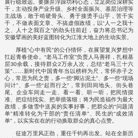
展行稳致远。要摒弃浮躁功利心态，立足岗位深耕实
干，主动投身产业升级、乡村全面振兴、基层治理等
主战场，敢于啃硬骨头、勇于接烫手山芋，苦干实
干，不做表面文章、不搞虚假政绩，以“人一之我十
之、人十之我百之”的劲头往前赶，奋力将总书记为
安徽擘画的美好蓝图转化为江淮大地上的生动实景。
厚植“心中有民”的公仆情怀，在展望复兴梦想中
扛起青春使命。“老马工作室”负责人马善祥，扎根基
层30余载，接待群众2万余人次，总结“老马三十六
策”……新时代中国青年当以榜样为尺，常怀赤子之
心，常思为民之责，多一些“脚沾泥土”、多一些“现场
问计”、多一些“起而行之”，常到田间地头、街头巷
尾、企业车间走一走、看一看、听一听，把民情摸
准、把症结找实、把举措落细；将为民造福作为最大
政绩，多做雪中送炭的实事好事，把群众的“问题清
单”精准转化为干部的“责任清单”、民生的“成效清
单”，以实实在在的行动换取群众的真心点赞。
征途万里风正劲，重任千钧再出发。站在全新历