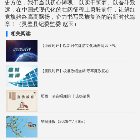
史方位，我们当以初心铸魂、以实干筑梦、以奋斗致
远，在中国式现代化的壮阔征程上勇毅前行，让鲜红
党旗始终高高飘扬，奋力书写民族复兴的崭新时代篇
章！（灵璧县纪委监委 赵玉）
相关阅读
【廉政时评】以新时代廉洁文化涵养清风正气
【廉政时评】校准政绩坐标 守牢廉政初心
肥西：乡音唱廉韵 非遗扬清风
早间播报【2026年7月6日】