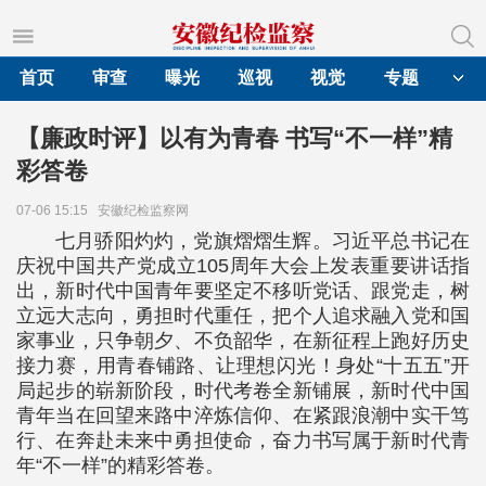
首页
审查
曝光
巡视
视觉
专题
【廉政时评】以有为青春 书写“不一样”精
彩答卷
07-06 15:15
安徽纪检监察网
七月骄阳灼灼，党旗熠熠生辉。习近平总书记在
庆祝中国共产党成立105周年大会上发表重要讲话指
出，新时代中国青年要坚定不移听党话、跟党走，树
立远大志向，勇担时代重任，把个人追求融入党和国
家事业，只争朝夕、不负韶华，在新征程上跑好历史
接力赛，用青春铺路、让理想闪光！身处“十五五”开
局起步的崭新阶段，时代考卷全新铺展，新时代中国
青年当在回望来路中淬炼信仰、在紧跟浪潮中实干笃
行、在奔赴未来中勇担使命，奋力书写属于新时代青
年“不一样”的精彩答卷。