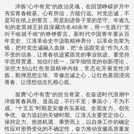
淬炼“心中有党”的政治灵魂，在回望峥嵘岁月中
夯实青春根基。心有所信，方能行远。对党忠诚，不
是写在纸上的誓言，而是刻进骨子里的坚守。年逾九
旬的老英雄王於昌深藏功名40余年，用一生践行“党
叫干啥就干啥”的铮铮誓言。新时代中国青年要从百
年党史、江淮革命史中汲取精神养分，以革命先辈为
镜，把对党忠诚融入血脉，把“永远跟党走”作为人生
不变的信条，让青春轨迹紧跟党的事业轨迹。要坚持
学思用贯通、知信行统一，深学细悟党的创新理论，
深挖大别山红色资源精神内核，常态化开展党性淬
炼，勤掸思想尘埃、常修忠诚之心，让红色基因浸润
青春、让理想信念扎根心底。
挺膺“心中有责”的担当脊梁，在奋进时代浪潮中
淬炼青春风骨。道虽迩，不行不至；事虽小，不为不
成。“十五五”时期是安徽夯实基础、全面发力、创先
争优、奋力追赶的关键时期。江淮儿女要坚定信心、
保持定力、抢抓机遇、乘势而上，以自身工作的确定
性应对形势变化的不确定性，奋力推动安徽高质量发