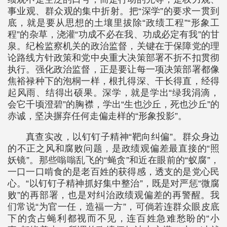
事业观、群众观的集中折射。把“深学”的要求一贯到
底，就是要从思想的土壤里拔除“政绩工程”“形象工
程”的杂草，浇灌“功成不必在我、功成必定有我”的甘
泉。纪检监察机关的政治监督，关键在于保障党的理
论路线方针政策和党中央重大决策部署不折不扣贯彻
执行。强化政治监督，正是要让每一项决策部署都像
焦裕禄种下的泡桐一样，根扎得深、干长得直，经得
起风雨、结得出硕果。深学，就是学出“绿我涓滴，
会它千顷澄碧”的胸襟，学出“生也沙丘，死也沙丘”的
赤诚，坚决摒弃任何走偏走样的“形象投影”。
真查实改，以钉钉子精神“靶向纠偏”。群众身边
的不正之风和腐败问题，是政绩观偏差最直接的“照
妖镜”。那些嗡嗡乱飞的“蝇贪”和近在眼前的“蚁腐”，
一口一口啃食的是老百姓的获得感，透支的是党心民
心。“以钉钉子精神抓好集中整治”，既是对严惩“微腐
败”的再部署，也是对纠治政绩观偏差的再警醒。我
们常说“为官一任，造福一方”，可倘若连群众眼皮底
下的贪占蝇利都视而不见，连百姓急难愁盼的“小