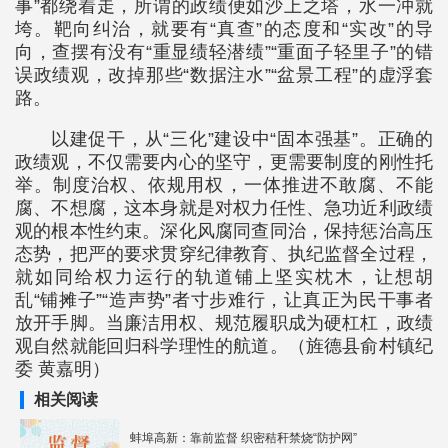
事”都绕着走，所谓的政绩便如沙上之塔，水一冲就
垮。靶向纠治，就要有“真查”的态度和“实改”的导
向，查摆有没有“重显绩轻潜绩”“重面子轻里子”的错
误政绩观，改掉那些“数据注水”“盆景工程”的虚浮套
路。
以建促干，从“三化”建设中“固本强基”。正确的
政绩观，不仅需要内心的坚守，更需要制度的刚性托
举。制度治权、依规用权，一体推进不敢腐、不能
腐、不想腐，这本身就是对权力任性、急功近利政绩
观的根本性约束。深化风腐同查同治，保持惩治高压
态势，把严的要求贯穿纪律教育、执纪监督全过程，
就如同给权力运行的轨道铺上坚实枕木，让想胡
乱“铺摊子”“造声势”者寸步难行，让真正为民干事者
放开手脚。当廉洁用权、规范履职成为硬杠杠，政绩
观自然就能回归科学理性的航道。（旌德县俞村镇纪
委 黄嘉明）
相关阅读
蚌埠高新：靠前监督 织密秸秆禁烧“防护网”