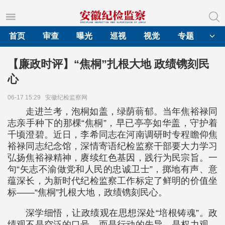
首页
审查
曝光
巡视
视觉
专题
【廉政时评】“焦桐”扎根大地 政绩镌刻民
心
06-17 15:29
安徽纪检监察网
走进兰考，泡桐如盖，绿荫蓊郁。当年焦裕禄同
志亲手种下的那棵“焦桐”，早已亭亭如华盖，守护着
千顷澄碧。近日，李希同志在河南调研时专程瞻仰焦
裕禄同志纪念馆，深情寄语纪检监察干部要大力学习
弘扬焦裕禄精神，赓续红色基因，践行为民宗旨。一
句“矢志不渝做党和人民的忠诚卫士”，掷地有声、意
蕴深长，为新时代纪检监察工作标定了鲜明的价值坐
标——“焦桐”扎根大地，政绩镌刻民心。
深学细悟，让政绩观在思想深处“培根铸魂”。政
绩观不是空泛的口号，而是行动的先导，是权力观、