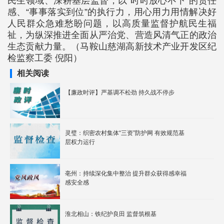
民生领域、深耕基层监督，以“时时放心不下”的责任
感、“事事落实到位”的执行力，用心用力用情解决好
人民群众急难愁盼问题，以高质量监督护航民生福
祉，为纵深推进全面从严治党、营造风清气正的政治
生态贡献力量。（马鞍山慈湖高新技术产业开发区纪
检监察工委 倪阳）
相关阅读
【廉政时评】严基调不松劲 持久战不停步
灵璧：织密农村集体“三资”防护网 有效规范基
层权力运行
亳州：持续深化集中整治 提升群众获得感幸福
感安全感
淮北相山：铁纪护良田 监督筑根基