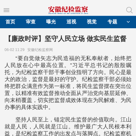
首页
审查
曝光
巡视
视觉
专题
【廉政时评】坚守人民立场 做实民生监督
06-02 11:29
安徽纪检监察网
“要自觉做矢志为民造福的无私奉献者，始终把
人民放在心中最高位置。”习近平总书记的殷殷嘱
托，为纪检监察干部干事创业指明了方向。民心是最
大的政治，监督是最好的守护。纪检监察干部必须始
终把群众满意作为第一标准，将民生监督摆在突出位
置，以精准有效监督推动全面从严治党向基层延伸、
向末梢覆盖，切实把监督成效体现在为民解难、为民
办事的具体实践中。
坚持人民至上，锚定民生监督的价值取向。江山
就是人民，人民就是江山。维护最广大人民根本利
益，是纪检监察工作的出发点与落脚点。纪检监察机