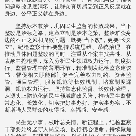
问题整改见底清零，让群众真切感受到正风反腐就在
身边、公平正义就在身边。
坚持标本兼治，巩固民生监督的长效成果。当下
整改是治标之举，建章立制是治本之策。整治群众身
边的不正之风和腐败问题，既要“当下改”，更要“长久
立”。纪检监察干部要坚持系统思维、系统治理，在
推动具体问题整改的同时，注重从个案中找共性、从
表象中挖根源，深入分析民生领域权力运行、制度执
行、监督管理中的薄弱环节，精准制发纪检监察建议
书，督促相关职能部门健全完善权力制约、资金监
管、项目管理、服务规范等长效机制，堵塞制度漏
洞、规范权力运行。坚持常态化监督、长效化治理，
从源头上防范化解民生领域廉政风险，推动民生监督
常态化、长效化，切实把好事办好、把实事办实，不
断增强人民群众的获得感、幸福感、安全感。
民生无小事，枝叶总关情。新征程上，纪检监察
干部要始终坚守人民立场、践行初心使命，持续聚焦