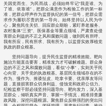
关因党而生、为民而战，必须始终牢记“我是谁、为
了谁、依靠谁”，把群众满意作为检验工作的第一标
准，把群众呼声作为监督执纪的第一信号，把群众需
求作为履职尽责的第一导向。始终坚持以人民为中
心，聚焦民生关切、回应群众期盼，紧盯养老服务、
农村集体“三资”、医保基金等重点领域，严肃查处侵
害群众利益的不正之风和腐败问题，做到民有所呼、
我有所应，民有所求、我有所为，以监督实效厚植党
执政的群众根基。
坚持问题导向，提升民生监督的精准效能。靶向
施治方能直击要害，精准发力才可破解难题。群众身
边的不正之风和腐败问题，看似“小事”，实则关乎民
心向背、关乎党的执政根基。基层民生领域存在的不
作为、慢作为、推诿扯皮、吃拿卡要、优亲厚友等问
题，直接损害群众切身利益、侵蚀党和政府公信力。
纪检监察干部必须坚持问题导向、靶向发力，深入基
层群众，倾听真实声音、掌握一手情况，精准排查廉
政风险、深挖问题根源。聚焦群众反映强烈的突出问
题，全程跟踪督办、闭环管理，严肃执纪问责，推动