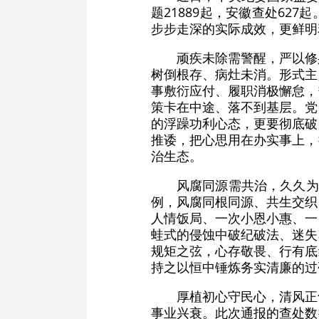
题21889起，安徽查处6
步步走深的实际成效，更鲜明
顽疾未除需警醒，严以修
树倒根存、病灶未消。形式主
事敷衍应付、履职消极懈怠，
策卡在中途、落不到基层。党
的浮躁功利心态，更要彻底破
推诿，把心思用在办实事上，
治生态。
风腐同源需共治，久久为
例，风腐同根同源、共生交织
人情饭局、一次小恩小惠、一
蛙式的侵蚀中破纪破法、迷失
规矩之弦，心存敬畏、行有底
持之以恒中锤炼务实清廉的过
厚植初心守民心，清风正
事业兴衰。此次通报的查处数