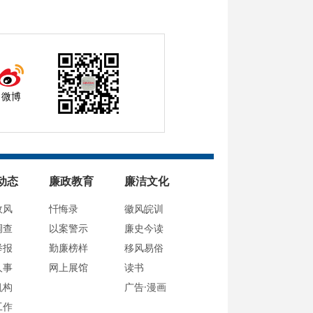
微博
动态
廉政教育
廉洁文化
政风
忏悔录
徽风皖训
调查
以案警示
廉史今读
举报
勤廉榜样
移风易俗
人事
网上展馆
读书
机构
广告·漫画
工作