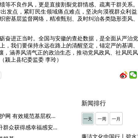
绩等不良作风，更是直接割裂党群情感、疏离干群关系
作出发点，紧盯民生领域痛点难点，坚决向漠视群众利益
织密基层监督网络，精准甄别、及时纠治各类隐形歪风
砺奋进正当时。全国与安徽的查处数据，是全面从严治
上，我们要保持永远在路上的清醒坚定，锚定严的基调
土壤，涵养风清气正的政治生态，推动党风政风、社风民
（颍上县纪委监委 李玲）
新闻排行
灵璧：织密农村集体“三资”防护网 有效规范基层权力运行
一天
一周
一月
亳州：持续深化集中整治 提升群众获得感幸福感安全感
廉洁文化中国行丨碧水