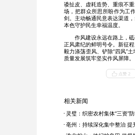
诿扯皮、虚耗造势、重痕不重
场，把群众所思所盼作为工
剑。主动畅通民意表达渠道，
本色守护民生幸福温度。
作风建设永远在路上，砥
正风肃纪的鲜明号令。新征程
毅力涤荡歪风、铲除“四风”
质量发展筑牢坚实作风屏障。
点赞 2
相关新闻