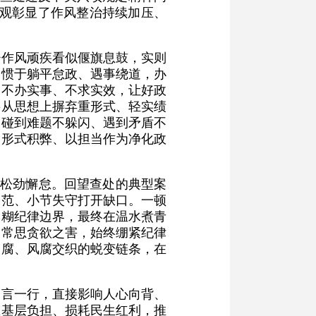
直观彰显了作风整治持续加压、
。
少作风顽疾看似偃旗息鼓，实则
部惯于躺平怠政、遇事绕道，办
则不办实事、不求实效，让好政
要从思想上摒弃重形式、轻实绩
，碰到难题不躲闪、遇到矛盾不
除形式积弊、以担当作为净化政
点松劲懈怠。回望查处的典型案
失范、小节失守打开缺口。一顿
模糊纪律边界，最终在温水煮青
、常思贪欲之害，始终绷紧纪律
及腐、风腐交织的蜕变链条，在
一言一行，直接影响人心向背、
重基层负担、损耗民生红利，推