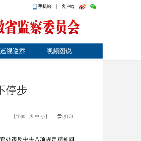
手机站
|
客户端
巡视巡察
视频图说
不停步
【字体：
大
中
小
】
打印
国查处违反中央八项规定精神问