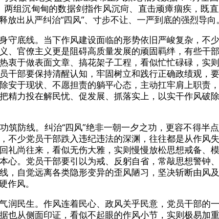
27起。两组沉甸甸的数据剑指作风沉疴、直击顽瘴痼疾，既
释放出从严纠治“四风”、寸步不让、一严到底的强烈导向
身守底线。当下作风建设面临的形势依旧严峻复杂，不
义、官僚主义更是阻碍高质量发展的顽固羁绊，有些干
热衷于做表面文章、搞花架子工程，看似忙忙碌碌，实
员干部要保持清醒认知，牢固树立和践行正确政绩观，
除安于现状、不愿担责的躺平心态，主动扛牢肩上职责
把精力投在解民忧、促发展、抓落实上，以实干作风破
功筑防线。纠治“四风”绝非一朝一夕之功，更容不得半
，不少党员干部跌入违纪违法的深渊，往往都是从作风
回礼尚往来，看似无伤大雅，实则慢慢放松思想戒备、
本心。党员干部要引以为戒、反躬自省，常敲思想警钟
线，自觉远离各类隐形变异的歪风陋习，坚决斩断由风
硬作风。
气润民生。作风连着民心、政风关乎民意，党员干部的
据也从侧面印证，看似不起眼的作风小节，实则极易加