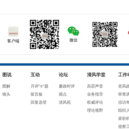
微信
客户端
图说
互动
论坛
清风学堂
工作
图解
月评"e"题
廉政时评
高层声音
党风
镜头
留言板
观点
业务指导
审查
回复选登
清风苑
权威评论
信访
理论视野
组织
派驻
巡察