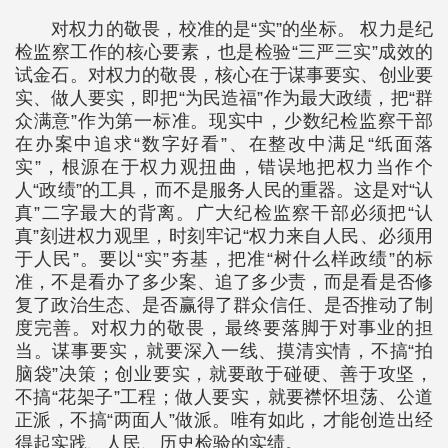
对权力的敬畏，校准的是“实”的坐标。 权力是纪
检监察工作的核心要素，也是检验“三严三实”成效的
试金石。对权力的敬畏，核心在于谋事要实、创业要
实、做人要实，即把“为民造福”作为最大政绩，把“群
众满意”作为第一标准。现实中，少数纪检监察干部
在办案中追求“数字好看”、在整改中满足“纸面落
实”，根源在于权力观扭曲，错误地把权力当作个
人“政绩”的工具，而不是服务人民的重器。这是对“认
真”二字最大的背离。广大纪检监察干部必须把“认
真”刻进权力观里，时刻牢记“权力来自人民、必须用
于人民”。要以“实”夯基，把准“树什么样政绩”的标
准，不是看办了多少案、追了多少责，而是看是否修
复了政治生态、是否赢得了群众信任、是否推动了制
度完善。对权力的敬畏，最终要落脚于对事业的担
当。谋事要实，就要深入一线、摸清实情，不搞“拍
脑袋”决策；创业要实，就要敢于碰硬、善于攻坚，
不搞“花架子”工程；做人要实，就要襟怀坦荡、公道
正派，不搞“两面人”做派。唯有如此，才能创造出经
得起实践、人民、历史检验的实绩。