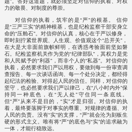
题”。答好这道题，就必须坚定对信仰的执着、对权
力的敬畏、对制度的尊崇。
对信仰的执着，筑牢的是“严”的根基。 信仰
是“三严三实”的精神根基，也是纪检监察干部安身立
命的“压舱石”。对信仰的认真，核心在于严以修身，
即时刻拧紧世界观、人生观、价值观这个“总开关”，
在大是大非面前旗帜鲜明，在诱惑考验面前坚如磐
石。纪检监察机关作为党的“纪律部队”，其权力是党
和人民赋予的“利器”，而非个人的“私器”。对信仰的
执着，必然要求我们严以用权，要做到每一份审查调
查报告、每一次谈话函询、每一个处分决定，都经得
起纪法的检验、对得起人民的信任。同样，对信仰的
坚守，也必然要求我们严以律己，在“八小时内外”保
持同一种底色，在“无人处”守住同一条底线。
但“严”从来不是目的，“实”才是归宿。对信仰的执
着，最终要落脚于对事实的尊重、对规律的遵循、对
人民的负责。没有“实”的支撑，“严”就会沦为刻板生
硬的形式主义。唯有将“严”的底色与“实”的追求融为
一体，才能行稳致远。