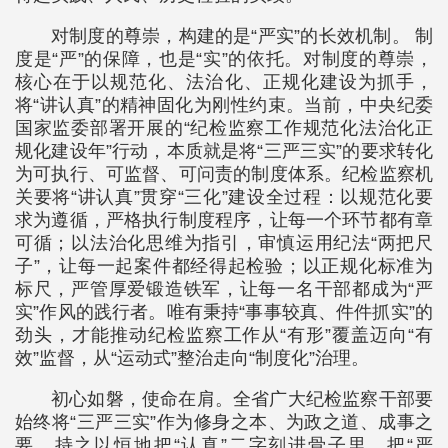
对制度的尊崇，构建的是“严实”的长效机制。 制
度是“严”的保障，也是“实”的依托。对制度的尊崇，
核心在于以规范化、法治化、正规化建设为抓手，
将“讲认真”的精神固化为刚性约束。当前，中央纪委
国家监委部署开展的“纪检监察工作规范化法治化正
规化建设年”行动，本质就是将“三严三实”的要求转化
为可执行、可监督、可问责的制度体系。纪检监察机
关要将“讲认真”贯穿“三化”建设全过程：以规范化要
求为遵循，严格执行制度程序，让每一个环节都有章
可循；以法治化思维为指引，审慎运用纪法“两把尺
子”，让每一起案件都经得起检验；以正规化标准为
标尺，严管厚爱锻造铁军，让每一名干部都成为“严
实”作风的践行者。唯有秉持“事事较真、件件抓实”的
劲头，才能推动纪检监察工作从“有形”覆盖迈向“有
效”监督，从“运动式”整治走向“制度化”治理。
初心如磐，使命在肩。全省广大纪检监察干部要
始终将“三严三实”作为修身之本、为政之道、成事之
要，持之以恒地把“认真”二字刻进骨子里、把“严