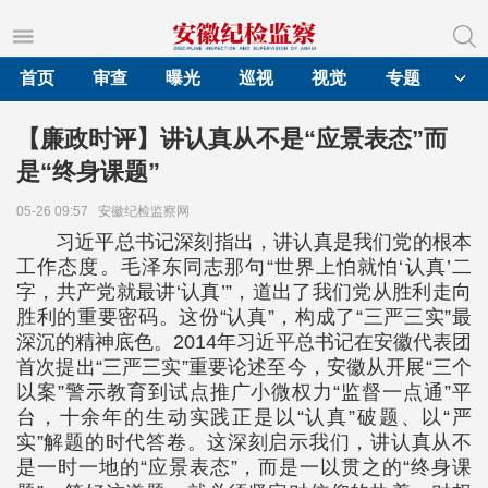
首页
审查
曝光
巡视
视觉
专题
【廉政时评】讲认真从不是“应景表态”而
是“终身课题”
05-26 09:57
安徽纪检监察网
习近平总书记深刻指出，讲认真是我们党的根本
工作态度。毛泽东同志那句“世界上怕就怕‘认真’二
字，共产党就最讲‘认真’”，道出了我们党从胜利走向
胜利的重要密码。这份“认真”，构成了“三严三实”最
深沉的精神底色。2014年习近平总书记在安徽代表团
首次提出“三严三实”重要论述至今，安徽从开展“三个
以案”警示教育到试点推广小微权力“监督一点通”平
台，十余年的生动实践正是以“认真”破题、以“严
实”解题的时代答卷。这深刻启示我们，讲认真从不
是一时一地的“应景表态”，而是一以贯之的“终身课