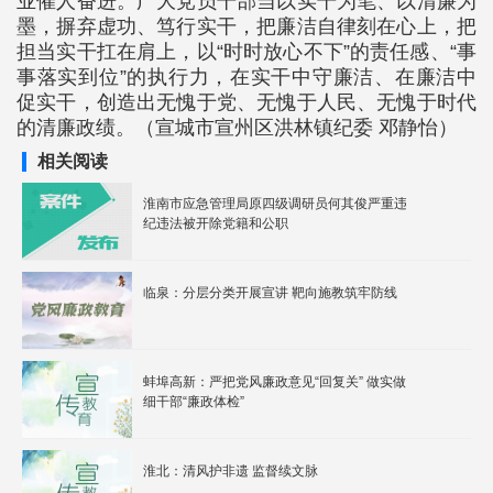
业催人奋进。广大党员干部当以实干为笔、以清廉为
墨，摒弃虚功、笃行实干，把廉洁自律刻在心上，把
担当实干扛在肩上，以“时时放心不下”的责任感、“事
事落实到位”的执行力，在实干中守廉洁、在廉洁中
促实干，创造出无愧于党、无愧于人民、无愧于时代
的清廉政绩。（宣城市宣州区洪林镇纪委 邓静怡）
相关阅读
淮南市应急管理局原四级调研员何其俊严重违
纪违法被开除党籍和公职
临泉：分层分类开展宣讲 靶向施教筑牢防线
蚌埠高新：严把党风廉政意见“回复关” 做实做
细干部“廉政体检”
淮北：清风护非遗 监督续文脉