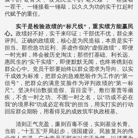
一茬干、一锤接着一锤敲，以久久为功的实干扛起时
代赋予的重任。
实干是检验政绩的“标尺线”，重实绩方能赢民
心。
政绩好不好，实干来印证；干部优不优，群众来
评判。正确的政绩观，核心是为民造福，本质是实干
担当。那些急功近利、弄虚作假的“虚假政绩”，即便
一时光鲜，终会被历史淘汰；那些打基础、利长远、
惠民生的“实干实绩”，即便默默无闻，也终将镌刻在
群众心中。党员干部要始终以群众需求为导向、以实
干成效为标准，把群众的急难愁盼作为工作的“第一
信号”，把群众的满意笑脸作为评判政绩的“第一标
尺”。坚决纠治数据造假、盲目蛮干、敷衍塞责等顽
疾，不贪一时之功、不图一时之名，以“功成不必在
我”的境界和“功成必定有我”的担当，用实打实的行动
回应群众期盼，用看得见的成效筑牢执政根基。
清则正气充盈，廉则百毒不侵，实则基业长青。
当前，“十五五”开局起步，强国建设、民族复兴的伟