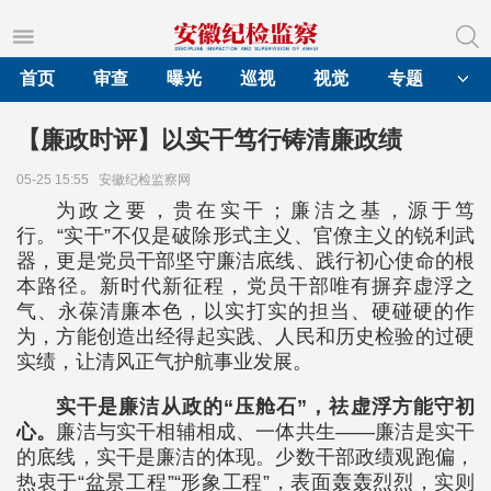
首页
审查
曝光
巡视
视觉
专题
【廉政时评】以实干笃行铸清廉政绩
05-25 15:55
安徽纪检监察网
为政之要，贵在实干；廉洁之基，源于笃
行。“实干”不仅是破除形式主义、官僚主义的锐利武
器，更是党员干部坚守廉洁底线、践行初心使命的根
本路径。新时代新征程，党员干部唯有摒弃虚浮之
气、永葆清廉本色，以实打实的担当、硬碰硬的作
为，方能创造出经得起实践、人民和历史检验的过硬
实绩，让清风正气护航事业发展。
实干是廉洁从政的“压舱石”，祛虚浮方能守初
心。
廉洁与实干相辅相成、一体共生——廉洁是实干
的底线，实干是廉洁的体现。少数干部政绩观跑偏，
热衷于“盆景工程”“形象工程”，表面轰轰烈烈，实则