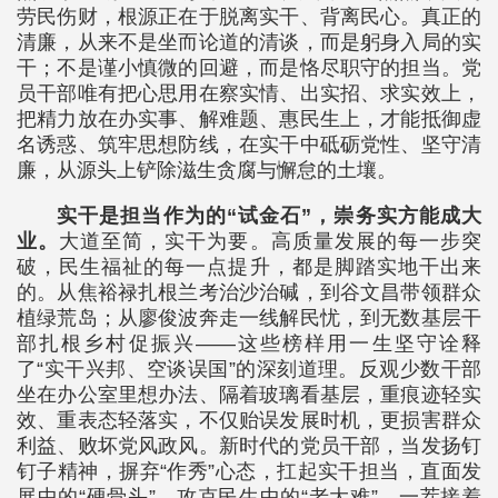
劳民伤财，根源正在于脱离实干、背离民心。真正的
清廉，从来不是坐而论道的清谈，而是躬身入局的实
干；不是谨小慎微的回避，而是恪尽职守的担当。党
员干部唯有把心思用在察实情、出实招、求实效上，
把精力放在办实事、解难题、惠民生上，才能抵御虚
名诱惑、筑牢思想防线，在实干中砥砺党性、坚守清
廉，从源头上铲除滋生贪腐与懈怠的土壤。
实干是担当作为的“试金石”，崇务实方能成大
业。
大道至简，实干为要。高质量发展的每一步突
破，民生福祉的每一点提升，都是脚踏实地干出来
的。从焦裕禄扎根兰考治沙治碱，到谷文昌带领群众
植绿荒岛；从廖俊波奔走一线解民忧，到无数基层干
部扎根乡村促振兴——这些榜样用一生坚守诠释
了“实干兴邦、空谈误国”的深刻道理。反观少数干部
坐在办公室里想办法、隔着玻璃看基层，重痕迹轻实
效、重表态轻落实，不仅贻误发展时机，更损害群众
利益、败坏党风政风。新时代的党员干部，当发扬钉
钉子精神，摒弃“作秀”心态，扛起实干担当，直面发
展中的“硬骨头”、攻克民生中的“老大难”，一茬接着