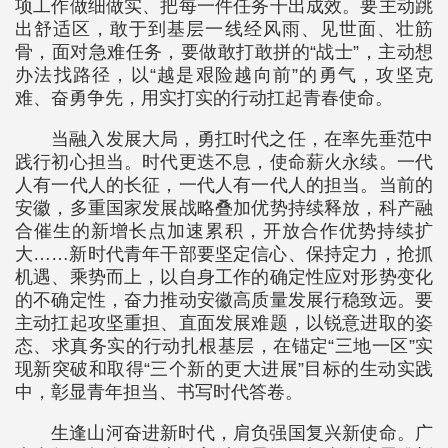
项工作做细做实、把每一件任务干出成效。要主动跳
出舒适区，敢于到基层一线经风雨、见世面、壮筋
骨，面对急难任务，要做敢打敢拼的“战士”，主动想
办法找路径，以“越是艰险越向前”的勇气，攻坚克
难、奋勇争先，用实打实的行动扛起青春使命。
当融入发展大局，勇扛时代之任，在率先垂范中
践行初心担当。时代更迭不息，使命薪火永续。一代
人有一代人的长征，一代人有一代人的担当。当前的
安徽，多重国家发展战略叠加优势持续释放，科产融
合催生的新增长点加速累积，开放合作优势持续扩
大……新时代青年干部要坚定信心、保持定力，抢抓
机遇、乘势而上，以自身工作的确定性应对形势变化
的不确定性，奋力推动安徽高质量发展行稳致远。要
主动扛起攻坚重担、直面发展难题，以锐意进取的姿
态、求真务实的行动扎根基层，在锚定“三地一区”实
现新突破和取得“三个新的更大进展”目标的生动实践
中，彰显青年担当、书写时代答卷。
生逢山河奋进新时代，肩负强国复兴新使命。广