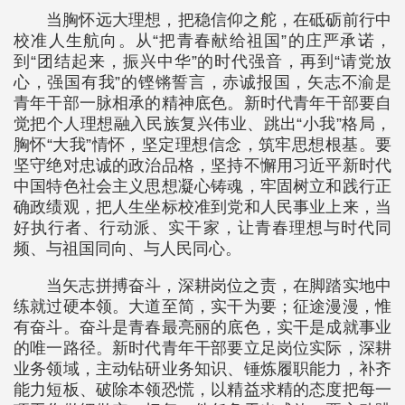
当胸怀远大理想，把稳信仰之舵，在砥砺前行中
校准人生航向。从“把青春献给祖国”的庄严承诺，
到“团结起来，振兴中华”的时代强音，再到“请党放
心，强国有我”的铿锵誓言，赤诚报国，矢志不渝是
青年干部一脉相承的精神底色。新时代青年干部要自
觉把个人理想融入民族复兴伟业、跳出“小我”格局，
胸怀“大我”情怀，坚定理想信念，筑牢思想根基。要
坚守绝对忠诚的政治品格，坚持不懈用习近平新时代
中国特色社会主义思想凝心铸魂，牢固树立和践行正
确政绩观，把人生坐标校准到党和人民事业上来，当
好执行者、行动派、实干家，让青春理想与时代同
频、与祖国同向、与人民同心。
当矢志拼搏奋斗，深耕岗位之责，在脚踏实地中
练就过硬本领。大道至简，实干为要；征途漫漫，惟
有奋斗。奋斗是青春最亮丽的底色，实干是成就事业
的唯一路径。新时代青年干部要立足岗位实际，深耕
业务领域，主动钻研业务知识、锤炼履职能力，补齐
能力短板、破除本领恐慌，以精益求精的态度把每一