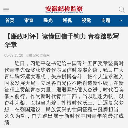
首页
审查
曝光
巡视
视觉
专题
【廉政时评】读懂回信千钧力 青春踏歌写
华章
05-09 15:20
安徽纪检监察网
近日，习近平总书记给中国青年五四奖章暨新时
代青年先锋奖获奖者代表回信时殷殷寄语，勉励广大
青年胸怀远大理想，矢志拼搏奋斗，把个人追求融入
国家发展大局，立足各自岗位不断创造新业绩，在新
征程上贡献青春力量。殷殷嘱托催人奋进，时代召唤
催人前行。作为新时代青年干部，当以理想为帆、以
奋斗为桨、以担当为舵，扎根时代沃土、追逐复兴梦
想，在强国建设、民族复兴的壮阔征程中挺膺担当、
久久为功，奋力跑出属于新时代中国青年的最好成
绩。