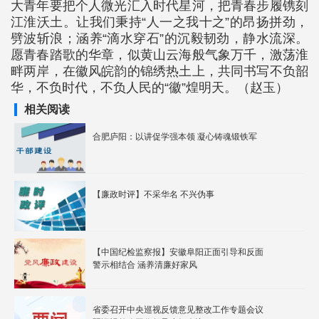
大青年要把个人微光汇入时代星河，把青春步履镌刻
江淮沃土。让我们秉持“人一之我十之”的昂扬拼劲，
劈波斩浪；涵养“滴水穿石”的沉毅韧劲，静水流深。
愿青春踏歌的华章，似黄山云海般气象万千，激荡淮
畔两岸，在徽风皖韵的锦绣热土上，共同书写不负韶
华，不负时代，不负人民的“徽”煌明天。（赵玉）
相关阅读
合肥庐阳：以讲促学强本领 凝心铸魂锻铁军
【廉政时评】不采华名 不兴伪事
【中国纪检监察报】安徽阜阳正面引导和反面
警示相结合 涵养清廉好家风
省委召开中央巡视反馈意见整改工作专题会议