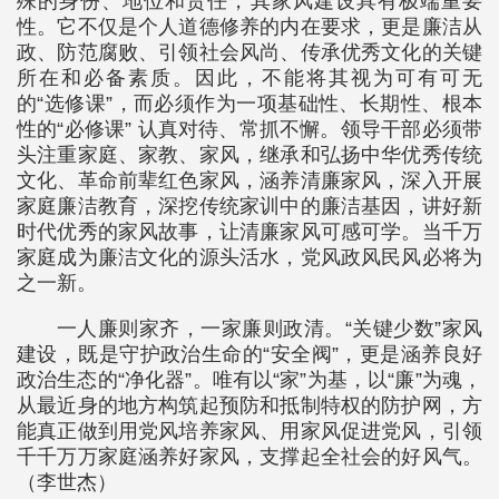
殊的身份、地位和责任，其家风建设具有极端重要
性。它不仅是个人道德修养的内在要求，更是廉洁从
政、防范腐败、引领社会风尚、传承优秀文化的关键
所在和必备素质。因此，不能将其视为可有可无
的“选修课”，而必须作为一项基础性、长期性、根本
性的“必修课” 认真对待、常抓不懈。领导干部必须带
头注重家庭、家教、家风，继承和弘扬中华优秀传统
文化、革命前辈红色家风，涵养清廉家风，深入开展
家庭廉洁教育，深挖传统家训中的廉洁基因，讲好新
时代优秀的家风故事，让清廉家风可感可学。当千万
家庭成为廉洁文化的源头活水，党风政风民风必将为
之一新。
一人廉则家齐，一家廉则政清。“关键少数”家风
建设，既是守护政治生命的“安全阀”，更是涵养良好
政治生态的“净化器”。唯有以“家”为基，以“廉”为魂，
从最近身的地方构筑起预防和抵制特权的防护网，方
能真正做到用党风培养家风、用家风促进党风，引领
千千万万家庭涵养好家风，支撑起全社会的好风气。
（李世杰）