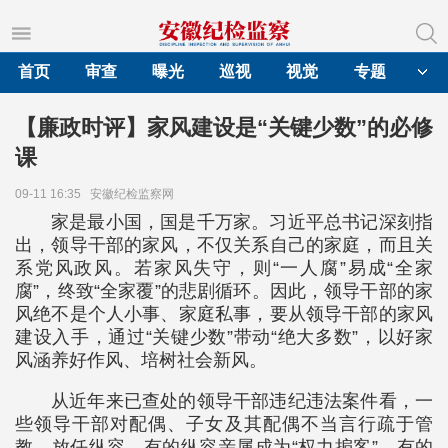
首页
审查
曝光
巡视
视觉
专题
【廉政时评】家风建设是“关键少数”的必修
课
09-11 16:35
安徽纪检监察网
家是最小国，国是千万家。习近平总书记深刻指
出，领导干部的家风，不仅关系自己的家庭，而且关
系党风政风。若家风失守，则“一人腐”易成“全家
腐”，终致“全家覆”的悲剧循环。因此，领导干部的家
风绝不是个人小事、家庭私事，要从领导干部的家风
建设入手，通过“关键少数”带动“绝大多数”，以好家
风涵养好作风、培树社会新风。
从近年来已查处的领导干部违纪违法案件看，一
些领导干部对配偶、子女及其配偶不当言行疏于管
教、放任纵容，有的纵容亲属成为“权力掮客”，有的