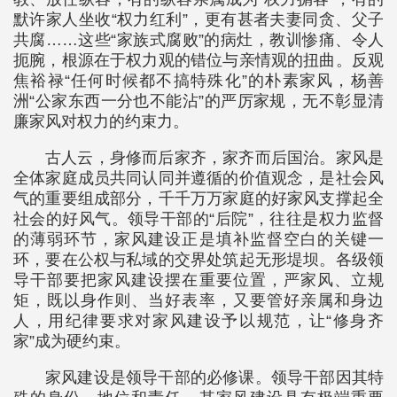
默许家人坐收“权力红利”，更有甚者夫妻同贪、父子
共腐……这些“家族式腐败”的病灶，教训惨痛、令人
扼腕，根源在于权力观的错位与亲情观的扭曲。反观
焦裕禄“任何时候都不搞特殊化”的朴素家风，杨善
洲“公家东西一分也不能沾”的严厉家规，无不彰显清
廉家风对权力的约束力。
古人云，身修而后家齐，家齐而后国治。家风是
全体家庭成员共同认同并遵循的价值观念，是社会风
气的重要组成部分，千千万万家庭的好家风支撑起全
社会的好风气。领导干部的“后院”，往往是权力监督
的薄弱环节，家风建设正是填补监督空白的关键一
环，要在公权与私域的交界处筑起无形堤坝。各级领
导干部要把家风建设摆在重要位置，严家风、立规
矩，既以身作则、当好表率，又要管好亲属和身边
人，用纪律要求对家风建设予以规范，让“修身齐
家”成为硬约束。
家风建设是领导干部的必修课。领导干部因其特