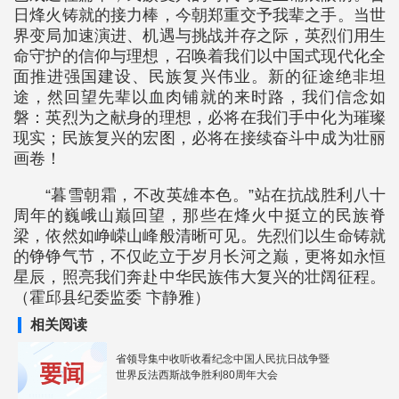
日烽火铸就的接力棒，今朝郑重交予我辈之手。当世
界变局加速演进、机遇与挑战并存之际，英烈们用生
命守护的信仰与理想，召唤着我们以中国式现代化全
面推进强国建设、民族复兴伟业。新的征途绝非坦
途，然回望先辈以血肉铺就的来时路，我们信念如
磐：英烈为之献身的理想，必将在我们手中化为璀璨
现实；民族复兴的宏图，必将在接续奋斗中成为壮丽
画卷！
“暮雪朝霜，不改英雄本色。”站在抗战胜利八十
周年的巍峨山巅回望，那些在烽火中挺立的民族脊
梁，依然如峥嵘山峰般清晰可见。先烈们以生命铸就
的铮铮气节，不仅屹立于岁月长河之巅，更将如永恒
星辰，照亮我们奔赴中华民族伟大复兴的壮阔征程。
（霍邱县纪委监委 卞静雅）
相关阅读
省领导集中收听收看纪念中国人民抗日战争暨
世界反法西斯战争胜利80周年大会