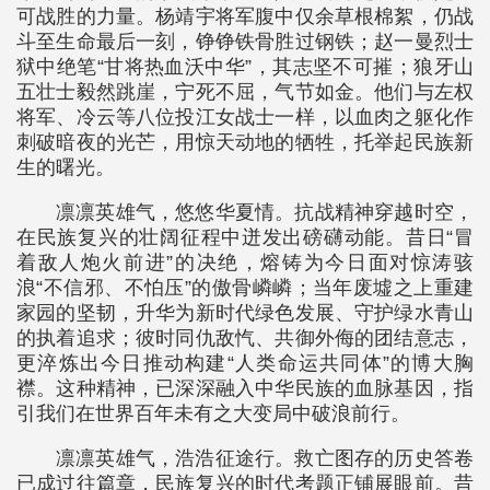
可战胜的力量。杨靖宇将军腹中仅余草根棉絮，仍战
斗至生命最后一刻，铮铮铁骨胜过钢铁；赵一曼烈士
狱中绝笔“甘将热血沃中华”，其志坚不可摧；狼牙山
五壮士毅然跳崖，宁死不屈，气节如金。他们与左权
将军、冷云等八位投江女战士一样，以血肉之躯化作
刺破暗夜的光芒，用惊天动地的牺牲，托举起民族新
生的曙光。
凛凛英雄气，悠悠华夏情。抗战精神穿越时空，
在民族复兴的壮阔征程中迸发出磅礴动能。昔日“冒
着敌人炮火前进”的决绝，熔铸为今日面对惊涛骇
浪“不信邪、不怕压”的傲骨嶙嶙；当年废墟之上重建
家园的坚韧，升华为新时代绿色发展、守护绿水青山
的执着追求；彼时同仇敌忾、共御外侮的团结意志，
更淬炼出今日推动构建“人类命运共同体”的博大胸
襟。这种精神，已深深融入中华民族的血脉基因，指
引我们在世界百年未有之大变局中破浪前行。
凛凛英雄气，浩浩征途行。救亡图存的历史答卷
已成过往篇章，民族复兴的时代考题正铺展眼前。昔