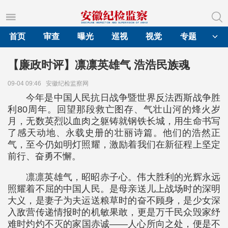
首页
审查
曝光
巡视
视觉
专题
【廉政时评】凛凛英雄气 浩浩民族魂
09-04 09:46
安徽纪检监察网
今年是中国人民抗日战争暨世界反法西斯战争胜
利80周年。回望那段救亡图存、气壮山河的烽火岁
月，无数英烈以血肉之躯铸就钢铁长城，用生命书写
了感天动地、永载史册的壮丽诗篇。他们的浩然正
气，至今仍如明灯照耀，激励着我们在新征程上坚定
前行、奋勇不懈。
凛凛英雄气，昭昭赤子心。伟大胜利的光辉永远
照耀着不屈的中国人民。是母亲送儿上战场时的深明
大义，是妻子为夫运送粮草时的奋不顾身，是少女深
入敌营传递情报时的机敏果敢，更是万千民众毁家纾
难时灼灼不灭的家国赤诚——人心所向之处，便是不