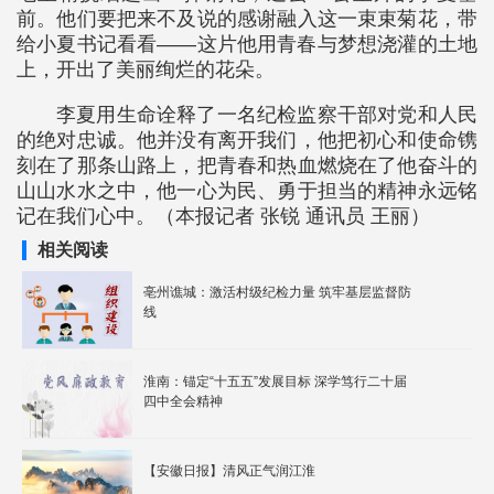
前。他们要把来不及说的感谢融入这一束束菊花，带
给小夏书记看看——这片他用青春与梦想浇灌的土地
上，开出了美丽绚烂的花朵。
李夏用生命诠释了一名纪检监察干部对党和人民
的绝对忠诚。他并没有离开我们，他把初心和使命镌
刻在了那条山路上，把青春和热血燃烧在了他奋斗的
山山水水之中，他一心为民、勇于担当的精神永远铭
记在我们心中。（本报记者 张锐 通讯员 王丽）
相关阅读
亳州谯城：激活村级纪检力量 筑牢基层监督防
线
淮南：锚定“十五五”发展目标 深学笃行二十届
四中全会精神
【安徽日报】清风正气润江淮