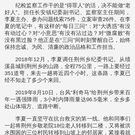
纪检监察工作干的是“得罪人”的活，决不能做“老
好人”。担任长安镇纪委副书记、监察室主任期间，
李夏主办、参办问题线索75件，立案审查26件。在李
夏的笔记中，有这样的“每日三问”：对“大诱惑”有没
有动过心？对“小意思”有没有沾过边？对“微腐败”有
没有黑过脸？他正是在“三问”间时刻警醒自己，始终
保持忠诚、为民、清廉的政治品格和工作担当。
2018年12月，李夏调任荆州乡纪委书记。从绩
溪县城到荆州乡的山路，全程75公里，一路上要经过
351道弯，来去一趟将近四个小时。这条路，李夏已
经不知走了多少个来回。
2019年8月10日，台风“利奇马”给荆州乡带来百
年一遇强降雨，3小时内降雨量达96.5毫米，全乡多
处山体塌方、道路中断。
李夏一直坚守在抗台救灾的第一线。他和同事们
一起将荆州乡敬老院18位老人转移到二楼，又将被洪
水围困的三位村民转移到山坡上的邻居家，紧接着就