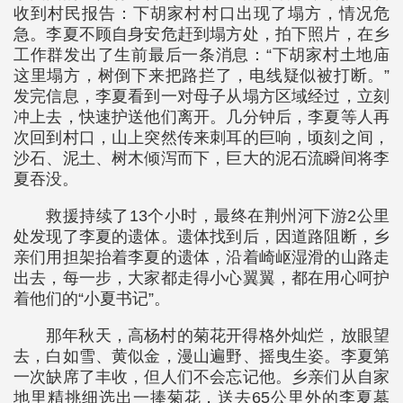
收到村民报告：下胡家村村口出现了塌方，情况危
急。李夏不顾自身安危赶到塌方处，拍下照片，在乡
工作群发出了生前最后一条消息：“下胡家村土地庙
这里塌方，树倒下来把路拦了，电线疑似被打断。”
发完信息，李夏看到一对母子从塌方区域经过，立刻
冲上去，快速护送他们离开。几分钟后，李夏等人再
次回到村口，山上突然传来刺耳的巨响，顷刻之间，
沙石、泥土、树木倾泻而下，巨大的泥石流瞬间将李
夏吞没。
救援持续了13个小时，最终在荆州河下游2公里
处发现了李夏的遗体。遗体找到后，因道路阻断，乡
亲们用担架抬着李夏的遗体，沿着崎岖湿滑的山路走
出去，每一步，大家都走得小心翼翼，都在用心呵护
着他们的“小夏书记”。
那年秋天，高杨村的菊花开得格外灿烂，放眼望
去，白如雪、黄似金，漫山遍野、摇曳生姿。李夏第
一次缺席了丰收，但人们不会忘记他。乡亲们从自家
地里精挑细选出一捧菊花，送去65公里外的李夏墓