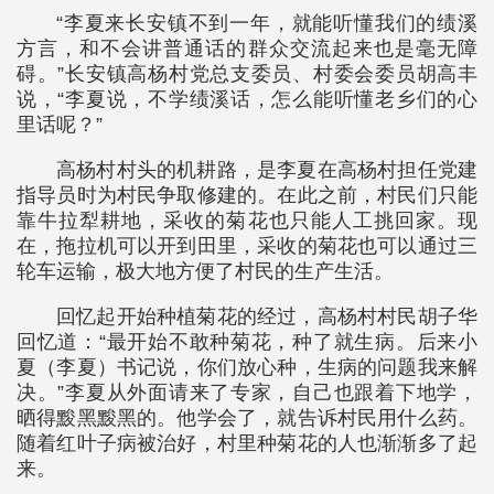
“李夏来长安镇不到一年，就能听懂我们的绩溪
方言，和不会讲普通话的群众交流起来也是毫无障
碍。”长安镇高杨村党总支委员、村委会委员胡高丰
说，“李夏说，不学绩溪话，怎么能听懂老乡们的心
里话呢？”
高杨村村头的机耕路，是李夏在高杨村担任党建
指导员时为村民争取修建的。在此之前，村民们只能
靠牛拉犁耕地，采收的菊花也只能人工挑回家。现
在，拖拉机可以开到田里，采收的菊花也可以通过三
轮车运输，极大地方便了村民的生产生活。
回忆起开始种植菊花的经过，高杨村村民胡子华
回忆道：“最开始不敢种菊花，种了就生病。后来小
夏（李夏）书记说，你们放心种，生病的问题我来解
决。”李夏从外面请来了专家，自己也跟着下地学，
晒得黢黑黢黑的。他学会了，就告诉村民用什么药。
随着红叶子病被治好，村里种菊花的人也渐渐多了起
来。