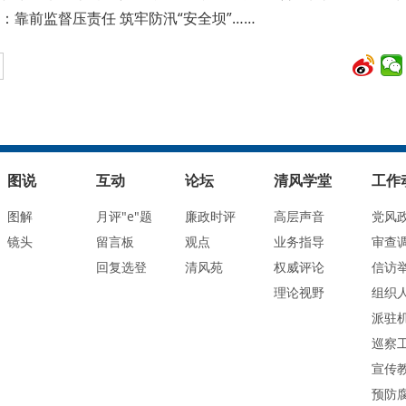
：靠前监督压责任 筑牢防汛“安全坝”……
图说
互动
论坛
清风学堂
工作
图解
月评"e"题
廉政时评
高层声音
党风
镜头
留言板
观点
业务指导
审查
回复选登
清风苑
权威评论
信访
理论视野
组织
派驻
巡察
宣传
预防