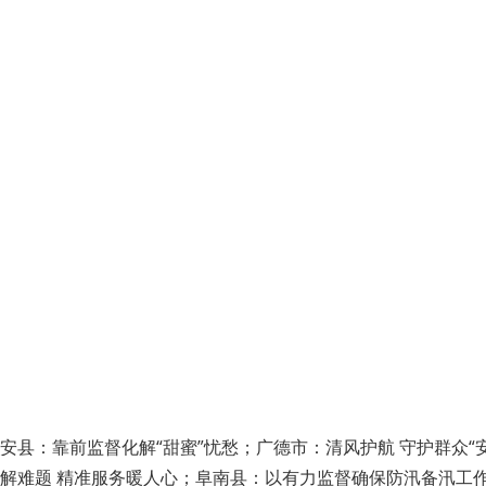
安县：靠前监督化解“甜蜜”忧愁；广德市：清风护航 守护群众“
解难题 精准服务暖人心；阜南县：以有力监督确保防汛备汛工