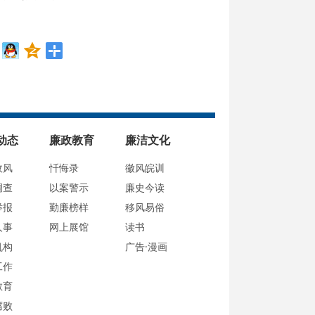
动态
廉政教育
廉洁文化
政风
忏悔录
徽风皖训
调查
以案警示
廉史今读
举报
勤廉榜样
移风易俗
人事
网上展馆
读书
机构
广告·漫画
工作
教育
腐败