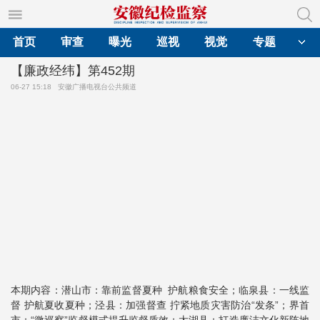
首页
审查
曝光
巡视
视觉
专题
【廉政经纬】第452期
06-27 15:18
安徽广播电视台公共频道
本期内容：潜山市：靠前监督夏种 护航粮食安全；临泉县：一线监
督 护航夏收夏种；泾县：加强督查 拧紧地质灾害防治“发条”；界首
市：“微巡察”监督模式提升监督质效；太湖县：打造廉洁文化新阵地