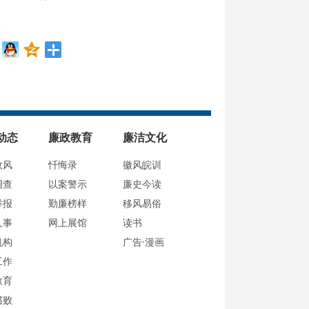
动态
廉政教育
廉洁文化
政风
忏悔录
徽风皖训
调查
以案警示
廉史今读
举报
勤廉榜样
移风易俗
人事
网上展馆
读书
机构
广告·漫画
工作
教育
腐败