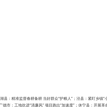
湖县：精准监督春耕备耕 当好群众“护粮人”；泾县：紧盯乡镇“小
；广德市：工地吹进“清廉风” 项目跑出“加速度”；休宁县：开展革