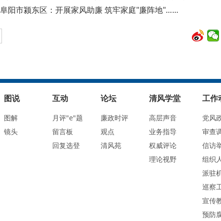
阜阳市颍东区：开展家风助廉 筑牢家庭"廉阵地"……
图说
互动
论坛
清风学堂
工作
图解
月评"e"题
廉政时评
高层声音
党风
镜头
留言板
观点
业务指导
审查
回复选登
清风苑
权威评论
信访
理论视野
组织
派驻
巡察
宣传
预防