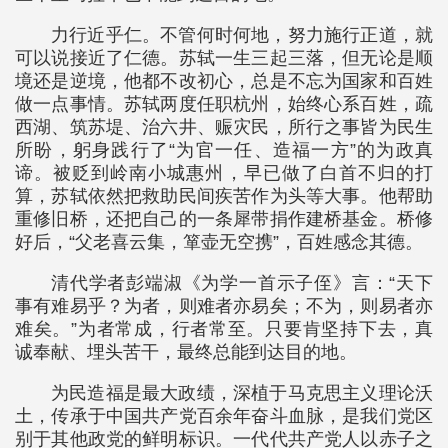
力行近乎仁。不管何时何地，努力施行正道，就
可以说接近了仁德。苏轼一生三起三落，但无论是顺
境还是逆境，他都不改初心，总是不忘为国家和百姓
做一点事情。苏轼两度任职杭州，始终心系百姓，疏
西湖、筑苏堤、治六井、赈灾民，所行之事皆为民生
所盼，躬身践行了“为官一任、造福一方”的为政真
谛。被贬到岭南小城惠州，早已做了白首不归的打
算，苏轼依然把救助民间疾苦作为头等大事。他帮助
重修旧桥，还把自己的一条犀带捐作建桥基金。桥修
好后，“父老喜云集，箪壶无空携”，百姓感念其德。
清代学者彭端淑《为学一首示子侄》言：“天下
事有难易乎？为者，则难者亦易矣；不为，则易者亦
难矣。”为者常成，行者常至。只要肯坚持下去，真
诚奉献、埋头苦干，最终总能到达目的地。
为民造福是最大政绩，深植于马克思主义理论沃
土，传承于中国共产党百余年奋斗血脉，是我们党区
别于其他政党的鲜明标识。一代代共产党人以赤子之