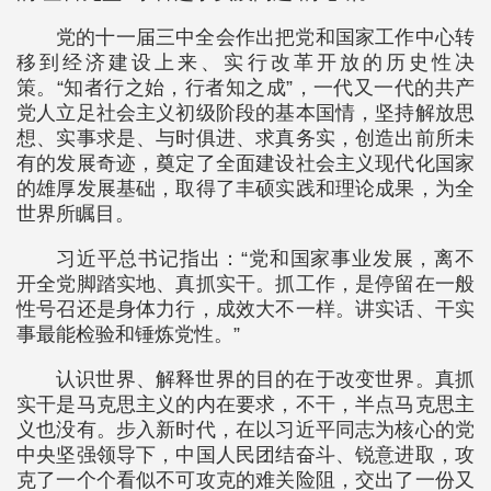
党的十一届三中全会作出把党和国家工作中心转
移到经济建设上来、实行改革开放的历史性决
策。“知者行之始，行者知之成”，一代又一代的共产
党人立足社会主义初级阶段的基本国情，坚持解放思
想、实事求是、与时俱进、求真务实，创造出前所未
有的发展奇迹，奠定了全面建设社会主义现代化国家
的雄厚发展基础，取得了丰硕实践和理论成果，为全
世界所瞩目。
习近平总书记指出：“党和国家事业发展，离不
开全党脚踏实地、真抓实干。抓工作，是停留在一般
性号召还是身体力行，成效大不一样。讲实话、干实
事最能检验和锤炼党性。”
认识世界、解释世界的目的在于改变世界。真抓
实干是马克思主义的内在要求，不干，半点马克思主
义也没有。步入新时代，在以习近平同志为核心的党
中央坚强领导下，中国人民团结奋斗、锐意进取，攻
克了一个个看似不可攻克的难关险阻，交出了一份又