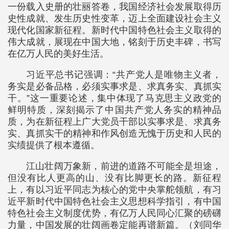
一份载入史册的壮丽答卷，我国经济社会发展取得历
史性成就、发生历史性变革，迈上全面建设社会主义
现代化国家新征程。新时代中国特色社会主义取得的
伟大成就，展现在中国大地，铭刻于历史丰碑，书写
在亿万人民的美好生活。
习近平总书记强调：“共产党人是唯物主义者，
务实是必备品格，必须实事求是、求真务实、真抓实
干。”这一重要论述，集中体现了马克思主义政党的
鲜明特质，深刻揭示了中国共产党人务实的精神品
质，为在新征程上广大党员干部以实事求是、求真务
实、真抓实干的精神和作风创造无愧于历史和人民的
实绩提供了根本遵循。
江山壮阔万象新，前进的道路不可能全是坦途，
但没有比人更高的山、没有比脚更长的路。新征程
上，有以习近平同志为核心的党中央掌舵领航，有习
近平新时代中国特色社会主义思想科学指引，有中国
特色社会主义制度优势，有亿万人民同心汇聚的磅礴
力量，中国发展的壮阔画卷定能再谱新篇。（刘同华