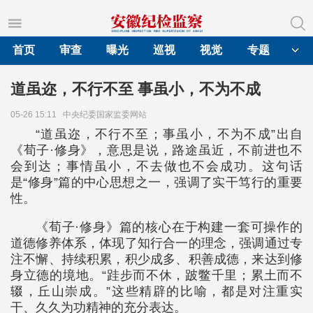
首页
审查
曝光
巡视
视觉
专题
道虽迩，不行不至 事虽小，不为不成
05-26 15:11
中央纪委国家监委网站
“道虽迩，不行不至；事虽小，不为不成”出自
《荀子·修身》，意思是说，路途虽近，不前进也不
会到达；事情虽小，不去做也不会成功。这句话
是“修身”篇的中心思想之一，强调了实干笃行的重要
性。
《荀子·修身》篇的核心在于构建一套可操作的
道德修养体系，体现了知行合一的理念，强调通过专
注不懈、持续积累，积少成多、积善成德，来达到修
身立德的境地。“跬步而不休，跛鳖千里；累土而不
辍，丘山崇成。”这些精辟的比喻，都是对注重实
干、久久为功精神的充分表达。