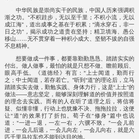
中华民族是崇尚实干的民族，中国人历来强调积
渐之功。“不积跬步，无以至千里；不积小流，无以
成江海”，道出成事之基在于积累；“滴水穿石，非一
日之功”，揭示成功之道贵在坚持；精卫填海、愚公
移山……无不贯穿着一种积小成大、坚韧不拔的自强
不息精神。
想要做成一件事，都要靠勤勤恳恳、踏踏实实的
付出。做人做事，最怕的就是只想不做、瞻前顾后、
眼高手低。《道德经》有言：“上士闻道，勤而行
之；中士闻道，若存若亡。”听到“道”的理论后，立马
踏踏实实去做，勤勉实践、身体力行，这是“上士”的
做法——意志坚定，能够深刻理解道的价值并按照道
的理念去实践。而有的人在听了道理之后，将信将
疑、似懂非懂，行动上也犹豫不决、拖拖拉拉，这便
让“道”的效果打了折扣。荀子在“修身”篇中也说
道：“一进一退，一左一右，六骥不致。”一会儿前
进，一会儿后退，一会儿向左，一会儿向右，就是六
匹千里马拉车也不能到达目的地。