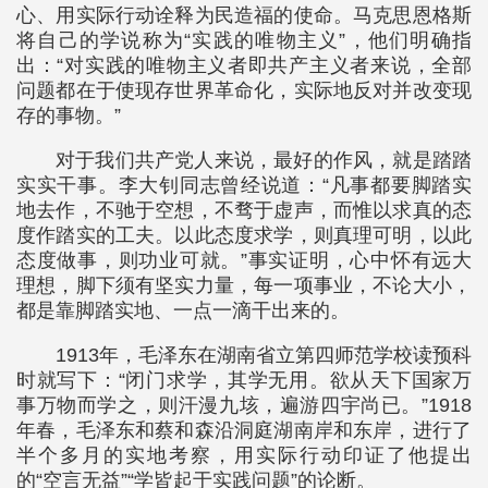
心、用实际行动诠释为民造福的使命。马克思恩格斯
将自己的学说称为“实践的唯物主义”，他们明确指
出：“对实践的唯物主义者即共产主义者来说，全部
问题都在于使现存世界革命化，实际地反对并改变现
存的事物。”
对于我们共产党人来说，最好的作风，就是踏踏
实实干事。李大钊同志曾经说道：“凡事都要脚踏实
地去作，不驰于空想，不骛于虚声，而惟以求真的态
度作踏实的工夫。以此态度求学，则真理可明，以此
态度做事，则功业可就。”事实证明，心中怀有远大
理想，脚下须有坚实力量，每一项事业，不论大小，
都是靠脚踏实地、一点一滴干出来的。
1913年，毛泽东在湖南省立第四师范学校读预科
时就写下：“闭门求学，其学无用。欲从天下国家万
事万物而学之，则汗漫九垓，遍游四宇尚已。”1918
年春，毛泽东和蔡和森沿洞庭湖南岸和东岸，进行了
半个多月的实地考察，用实际行动印证了他提出
的“空言无益”“学皆起于实践问题”的论断。