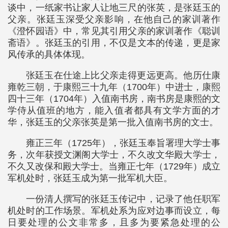
谈中，一纸家书让家人让地三尺的张英，是张廷玉的
父亲。张廷玉深受父亲影响，在他自己的家训著作
《澄怀园语》中，常见其引用父亲的家训著作《聪训
斋语》。张廷玉的引用，不仅是文本的传递，更是家
风传承的具体体现。
张廷玉在仕途上比父亲走得更远更高。他历仕康
雍乾三朝，于康熙三十九年（1700年）中进士，康熙
四十三年（1704年）入值南书房，南书房是康熙的文
学侍从值班的地方，能入值者都具有文学方面的才
华，张廷玉的父亲张英是第一批入值南书房的文士。
雍正三年（1725年），张廷玉奉旨署理大学士事
务，次年获授文渊阁大学士，不久改文华殿大学士，
不久又改保和殿大学士。当雍正七年（1729年）成立
军机处时，张廷玉成为第一批军机大臣。
一份清人撰写的张廷玉传记中，记录了他任职军
机处时的工作场景。军机处系为应对边事而设立，每
日要处理的公文非常多，且多为要紧急处理的公