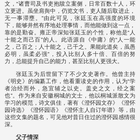
文，“诸曹司及书吏抱牍立案侧，日常百数十人，环
立更进。虽坐肩舆中，仍览文书，吏人随后取进止，
无一事滞壅。”由此可见，张廷玉在高强度的环境
下，能够井然有序地处理事情，而他能做到这一点，
靠的是勤奋。雍正帝深知张廷玉的个性，称他是“人
十能之而己百”的人。此语源自《中庸》的“人一能
之，己百之；人十能之，己千之。果能此道矣，虽愚
必明，虽柔必强”，投入比别人多十倍、百倍的努
力，总能提升自己的能力，甚至比别人更强大。
张廷玉为后世留下了不少文史著作。他曾主持
《明史》的编纂工作，他看重读史的作用，认为“学
者治经而外，急宜辅之以史。盖史之文，经之案
也”。作为来自安徽桐城的文士，他以桐城派散文为
学习的模范，诗文俱佳，著有《澄怀园文存》《澄怀
园诗选》《澄怀园语》《澄怀主人自订年谱》等，由
这些文集的题名，可见他对昔日住过的澄怀园感情很
深。
父子情深