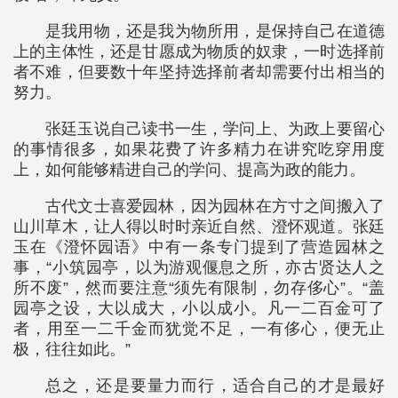
是我用物，还是我为物所用，是保持自己在道德
上的主体性，还是甘愿成为物质的奴隶，一时选择前
者不难，但要数十年坚持选择前者却需要付出相当的
努力。
张廷玉说自己读书一生，学问上、为政上要留心
的事情很多，如果花费了许多精力在讲究吃穿用度
上，如何能够精进自己的学问、提高为政的能力。
古代文士喜爱园林，因为园林在方寸之间搬入了
山川草木，让人得以时时亲近自然、澄怀观道。张廷
玉在《澄怀园语》中有一条专门提到了营造园林之
事，“小筑园亭，以为游观偃息之所，亦古贤达人之
所不废”，然而要注意“须先有限制，勿存侈心”。“盖
园亭之设，大以成大，小以成小。凡一二百金可了
者，用至一二千金而犹觉不足，一有侈心，便无止
极，往往如此。”
总之，还是要量力而行，适合自己的才是最好