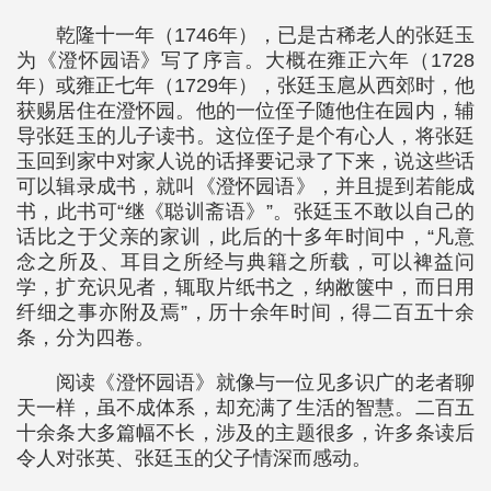
乾隆十一年（1746年），已是古稀老人的张廷玉
为《澄怀园语》写了序言。大概在雍正六年（1728
年）或雍正七年（1729年），张廷玉扈从西郊时，他
获赐居住在澄怀园。他的一位侄子随他住在园内，辅
导张廷玉的儿子读书。这位侄子是个有心人，将张廷
玉回到家中对家人说的话择要记录了下来，说这些话
可以辑录成书，就叫《澄怀园语》，并且提到若能成
书，此书可“继《聪训斋语》”。张廷玉不敢以自己的
话比之于父亲的家训，此后的十多年时间中，“凡意
念之所及、耳目之所经与典籍之所载，可以裨益问
学，扩充识见者，辄取片纸书之，纳敝箧中，而日用
纤细之事亦附及焉”，历十余年时间，得二百五十余
条，分为四卷。
阅读《澄怀园语》就像与一位见多识广的老者聊
天一样，虽不成体系，却充满了生活的智慧。二百五
十余条大多篇幅不长，涉及的主题很多，许多条读后
令人对张英、张廷玉的父子情深而感动。