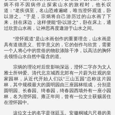
炳不得不因病停止探索山水的旅程时，他长叹
道：“老疾俱至，名山恐难遍睹，唯当澄怀观道，卧
以游之。”于是，宗炳将自己游历过的山水画了下
来，挂在床边，这样便能“卧以游之”，卧在床上，通
过欣赏山水画，让神思再度遨游于山水之间。
“澄怀观道”是山水画创作的重要理念，山水画是
具有道德意义、哲学意义的，它的创作与欣赏，需要
一个人将心中的世俗的物欲涤除干净，以高洁的胸怀
去领悟山水自然中蕴含的道。
宗炳的理论对后世影响深远，澄怀二字亦为文人
雅士所钟爱。清代北京城西北郊有一片蔚为壮观的皇
家园林，从近代开始人们以“三山五园”总称这片园
林，其中规模最大的圆明园由三座园林组成，分别是
圆明园、长春园、绮春园，绮春园西墙外有一座小园
林，名为澄怀园。雍正年间，曾有一位文士获赐居住
在澄怀园中。
这位文士的名字是张廷玉。安徽桐城六尺巷的美