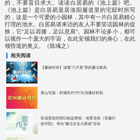
的，不要盲目求大。读读白居易的《池上篇》吧。
《池上篇》是白居易退居洛阳履道里的宅邸时所写
的，这是一个可爱的小园林，其中有一片白居易精心
打理的池水。白居易请来访的友人不要笑话园林的促
狭，它“足以容膝，足以息肩”。园林不论多小，都可
以视作一个庞大的宇宙，在此安顿我们的身心，在此
领悟道的奥义。（陈彧之）
相关阅读
【廉政时评】读懂“六尺巷”里的廉洁家风
黄山屯溪：村规民约“约”出清廉好村风
驻省委组织部纪检监察组：省委党校（安徽行
政学院） 举办“廉洁文化大家谈”活动