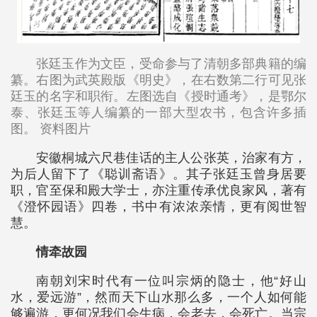
张廷玉作为文臣，受命参与了清朝多部典籍的编
纂。右图为武英殿版《明史》，在右数第二行可见张
廷玉的名字和职衔。左图选自《授时通考》，是鄂尔
泰、张廷玉等人编纂的一部大型农书，包含许多插
图。 资料图片
安徽桐城六尺巷佳话的主人公张英，治家有方，
为后人留下了《聪训斋语》。其子张廷玉曾身居要
职，官至保和殿大学士，亦注重传承优良家风，著有
《澄怀园语》四卷，书中有浓浓亲情，更有阅世智
慧。
情牵故园
南朝刘宋时代有一位叫宗炳的隐士，他“好山
水，爱远游”，然而天下山水那么多，一个人如何能
够遍游，更何况我们会生病，会老去，会死亡。当宗