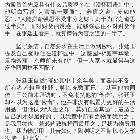
为官员首先应具有什么品质呢？在《澄怀园语》中，
他明白写道“为官第一要廉”，“养廉之道，莫如能
忍”，“人能拼命强忍不受非分之财，则于为官之道思
过半矣”。面对财货的诱惑，能够强忍住不对财货伸
手，在张廷玉看来，就算懂得为官之道的一半了。
坚守廉洁，自然要求在生活上做到俭约。张廷玉
提及自己受赐住在澄怀园中，这座园林“庭宇华敞，
景物秀丽，京师所未有也”，但一入室内就显得与这
座华丽园林不匹配了。
张廷玉自述“寝处其中十余年矣，而器具不备，
所有者皆粗重朴野，聊以充数而已”，以至他的同
僚、王公前来拜访时，不免嘲笑他的“俭啬”。张廷玉
却不以为这是“俭啬”，他并非没有钱置办更好的生活
用品，但他认为“人生之乐，莫如自适其适”，最适合
自己的才是最好的，“以我室中所有之物而我用之，
是我用物也；若必购致拣择而后用之，是我为物所用
也。我为物所用，其苦如何？陶渊明之不肯‘以心为形
役’者，即此义。”