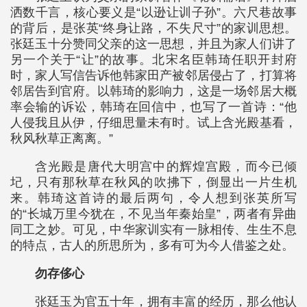
洒数千言，核心要义是“以逊让训子孙”。六尺巷故事
的背后，是张英“终身让路，不失尺寸”的家训思想。
张廷玉十分赞同父亲的这一思想，并且为家人们讲了
另一个关于“让”的故事。北宋名臣韩琦任职开封府
时，家人写信告诉他韩家田产被邻居侵占了，打算将
邻居告到官府。以韩琦的影响力，这是一场邻居大概
率会输的诉讼，韩琦在回信中，也写了一首诗：“他
人侵我且从伊，仔细思量未有时。试上含光殿基看，
秋风秋草正离离。”
含光殿是唐代大明宫中的辉煌宫殿，而今已倾
圮，只有那秋草在秋风的吹拂下，倒显出一片生机
来。韩琦这首诗的最后两句，令人想到张英所写
的“长城万里今犹在，不见当年秦始皇”，两者有异曲
同工之妙。可见，中华家训实有一脉相传、生生不息
的特点，古人的所思所为，多有可为今人借鉴之处。
勿存侈心
张廷玉为官五十年，拥有丰富的经历，那么他认