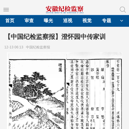
首页
审查
曝光
巡视
视觉
专题
【中国纪检监察报】澄怀园中传家训
12-13 06:13
中国纪检监察报