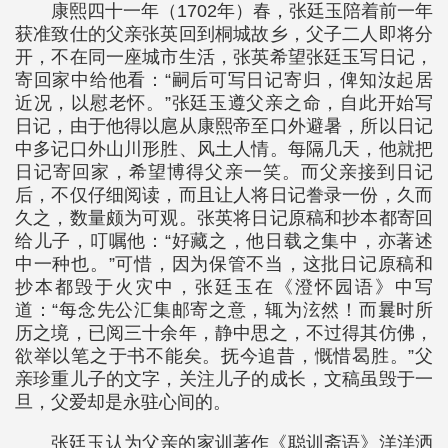
康熙四十一年（1702年）春，张廷玉陪着前一年
获准致仕的父亲张英回到桐城故乡，父子二人即将分
开，不在同一座城市生活，张英希望张廷玉写日记，
寄回家中给他看：“嗣后可写日记寄归，俾知汝起居
近况，以慰老怀。”张廷玉遵父亲之命，自此开始写
日记，由于他得以扈从康熙帝至口外避暑，所以日记
中多记口外山川形胜、风土人情。每隔几天，他就把
日记寄回家，希望博得父亲一笑。而父亲接到日记
后，不仅仔细阅读，而且让人将日记誊录一份，久而
久之，数量颇为可观。张英将日记原稿和抄本都寄回
给儿子，叮嘱他：“好藏之，他日载之集中，亦著述
中一种也。”可惜，因为保管不当，这批日记原稿和
抄本都毁于火灾中，张廷玉在《澄怀园语》中写
道：“每念先公汇集邮寄之意，辄为泫然！而曩时所
历之境，已阅三十余年，静中思之，不过得其仿佛，
欲举以笔之于书不能矣。抚今追昔，慨惜曷胜。”父
亲珍重儿子的文字，关注儿子的成长，文稿虽毁于一
旦，父爱却是永驻心间的。
张廷玉认为父亲的家训著作《聪训斋语》洋洋洒