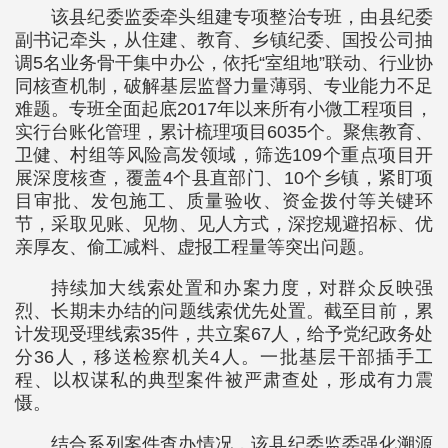
该县纪委监委牵头组建专项整治专班，由县纪委
副书记牵头，从住建、教育、乡镇纪委、国投公司抽
调5名业务骨干集中办公，依托“室组地”联动、行业协
同核查机制，破解基层监督力量薄弱、专业能力不足
难题。专班全面起底2017年以来所有小微工程项目，
实行台账化管理，累计梳理项目6035个。聚焦教育、
卫健、村组等风险高发领域，筛选109个重点项目开
展深度核查，覆盖4个县直部门、10个乡镇，紧盯项
目审批、发包施工、质量验收、资金拨付等关键环
节，采取见账、见物、见人方式，深挖规避招标、优
亲厚友、偷工减料、虚报工程量等突出问题。
持续加大线索处置和办案力度，对群众反映强
烈、长期未办结的问题线索优先处置。截至目前，累
计发现受理线索35件，共立案67人，给予党纪政务处
分36人，移送检察机关4人。一批基层干部插手工
程、以权谋私的典型案件被严肃查处，形成有力震
慑。
结合系列案件查办情况，该县纪委监委强化溯源