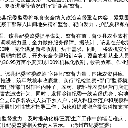
、夏收进展等情况进行“近距离”监督。
安县纪委监委将粮食安全纳入政治监督重点内容，紧紧围
监察干部深入田间地头精准监督、靶向发力，护航夏粮颗
力军。该县纪委监委提早谋划、监督在前，督促县农业农
调机械力量，全力做好服务保障。据统计，该县在册收割
8200吨，完全满足新粮收割、烘干需求。同时，将农机安
展靶向授课，开办安全专题培训4场，覆盖农机从业人员
约36.95万亩小麦实现100%机械化收割，收割效率、作
。该县纪委监委统筹“室组地”监督力量，围绕农资供应
推进，筑牢秋粮丰收底盘。实行“纪检监察+部门”监督
管理等部门对辖区内种子、农药、肥料等农资经营门店
害农违法行为。同时，发挥乡镇纪委一线监督优势，实
全县60多名农技人员下乡入户，深入种植示范户和规模
开展针对性技术指导工作，为秋粮提质增产提供科技支撑
前监督发力，及时推动化解‘三夏’生产工作中的堵点难点
该县纪委监委相关负责人表示。（滁州市纪委监委）