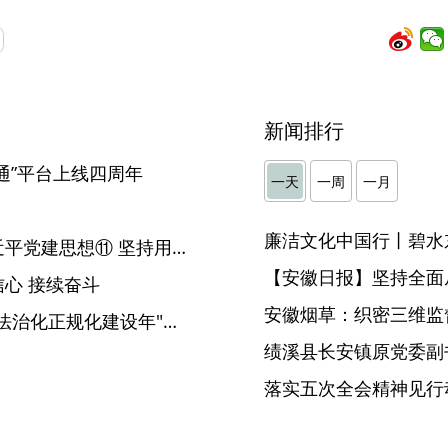
新闻排行
通”平台上线四周年
一天
一周
一月
廉洁文化中国行丨碧水
广安观潮丨深入学习领会习近平党建思想⑪ 坚持用严明的纪律管全党治全党
【安徽日报】坚持全面
心 接续奋斗
安徽烟草：织密三维监督
李希在"纪检监察工作规范化法治化正规化建设年"行动再集中抓两年工作推进会上强调 深入学习贯彻习近平党建思想 持续纵深推进"三化"建设年行动