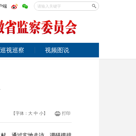
户端
巡视巡察
视频图说
年
【字体：
大
中
小
】
打印
兴村，通过实地走访、调研摸排