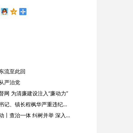
东流至此回
从严治党
网 为清廉建设注入“廉动力”
绩溪县长安镇原党委副书记、镇长程枫华严重违纪违法被开除党籍和公职
落实五次全会精神见行动丨查治一体 纠树并举 深入推进风腐同查同治