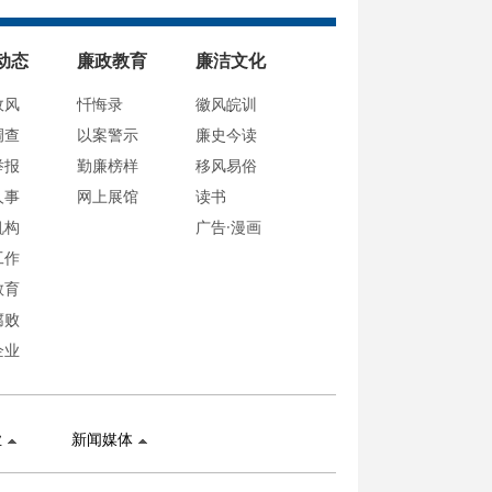
动态
廉政教育
廉洁文化
政风
忏悔录
徽风皖训
调查
以案警示
廉史今读
举报
勤廉榜样
移风易俗
人事
网上展馆
读书
机构
广告·漫画
工作
教育
腐败
企业
业
新闻媒体