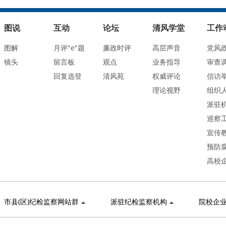
图说
互动
论坛
清风学堂
工作
图解
月评"e"题
廉政时评
高层声音
党风
镜头
留言板
观点
业务指导
审查
回复选登
清风苑
权威评论
信访
理论视野
组织
派驻
巡察
宣传
预防
高校
市县(区)纪检监察网站群
派驻纪检监察机构
院校企