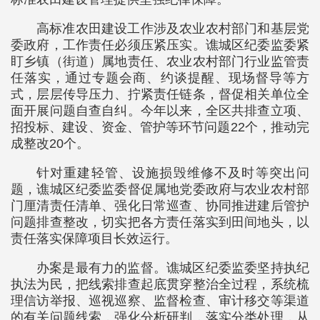
高标准农田建设工作涉及农业农村部门和基层党
委政府，工作责任必须压紧压实。谯城区纪委监委紧
盯乡镇（街道）属地责任、农业农村部门行业监管责
任落实，通过专题会商、约谈提醒、现场督导等方
式，层层传导压力、拧紧责任链条，督促相关单位全
面开展问题自查自纠。今年以来，全区共排查立项、
招投标、建设、资金、管护等环节问题22个，推动完
成整改20个。
针对重建轻管、设施损毁维修不及时等突出问
题，谯城区纪委监委督促属地党委政府与农业农村部
门厘清责任清单、强化日常巡查、协同推进建后管护
问题排查整改，切实把各方责任落实到田间地头，以
责任落实保障项目长效运行。
办案是最有力的监督。谯城区纪委监委坚持执纪
执法为民，把线索排查起底贯穿整治全过程，系统梳
理信访举报、巡视巡察、监督检查、审计移交等渠道
的有关问题线索，强化分析研判，落实分类处理，从