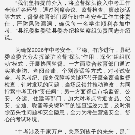
“我们坚持提前介入，将监督探头嵌入中考工作
全流程各环节，通过列席会议、监督检查、廉政谈话
等方式，督促教育部门履行好中考安全工作主体责
任，严防风险漏洞，确保每一名学生顺利参加中
考。”县纪委监委驻县委办纪检监察组负责同志介绍
说。
为确保2026年中考安全、平稳、有序进行，县纪
委监委充分发挥派驻监督“探头”作用，深化“组组联
动”模式，开展协同监督。一方面联合教育部门通过
实地走访、查阅台账、个别谈话等方式，对考试安
全、考风考纪、服务保障等关键环节开展全覆盖监督
检查，针对发现的问题，当场反馈并推动整改，共同
拧紧中考工作“责任阀”；另一方面督促市场监管、公
安、交运、住建等部门，加大对考点附近食品、治
安、交通、噪音等关键环节的巡查巡逻力度，及时消
除苗头性问题和安全隐患，全力为考生营造安全、舒
心的考试环境。
“中考涉及千家万户，关系到孩子的未来，是广