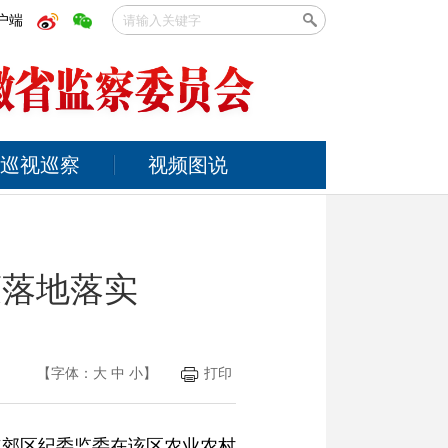
户端
巡视巡察
视频图说
策落地落实
【字体：
大
中
小
】
打印
市郊区纪委监委在该区农业农村