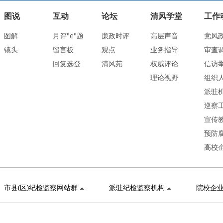
图说
互动
论坛
清风学堂
工作
图解
月评"e"题
廉政时评
高层声音
党风
镜头
留言板
观点
业务指导
审查
回复选登
清风苑
权威评论
信访
理论视野
组织
派驻
巡察
宣传
预防
高校
市县(区)纪检监察网站群
派驻纪检监察机构
院校企