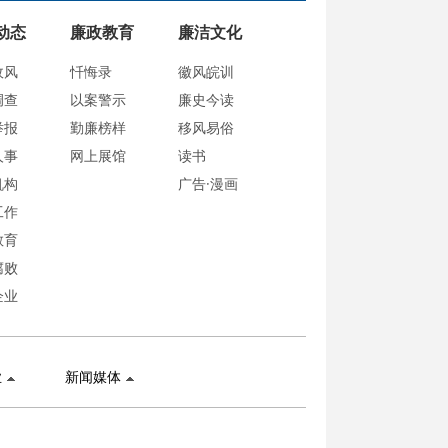
动态
廉政教育
廉洁文化
政风
忏悔录
徽风皖训
调查
以案警示
廉史今读
举报
勤廉榜样
移风易俗
人事
网上展馆
读书
机构
广告·漫画
工作
教育
腐败
企业
业
新闻媒体