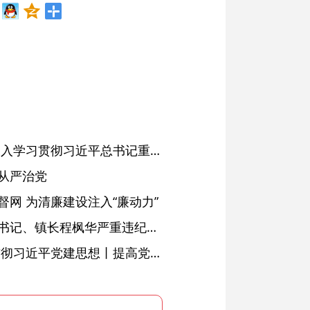
省委常委会会议强调 深入学习贯彻习近平总书记重要讲话精神 以高质量党建引领高质量发展 梁言顺主持并讲话
从严治党
网 为清廉建设注入“廉动力”
绩溪县长安镇原党委副书记、镇长程枫华严重违纪违法被开除党籍和公职
学习进行时·深入学习贯彻习近平党建思想丨提高党的战斗力的法宝