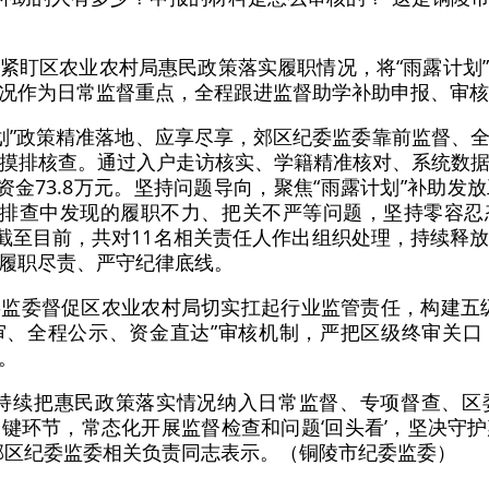
紧盯区农业农村局惠民政策落实履职情况，将“雨露计划
况作为日常监督重点，全程跟进监督助学补助申报、审核
露计划”政策精准落地、应享尽享，郊区纪委监委靠前监督、
摸排核查。通过入户走访核实、学籍精准核对、系统数
资金73.8万元。坚持问题导向，聚焦“雨露计划”补助
对排查中发现的履职不力、把关不严等问题，坚持零容
。截至目前，共对11名相关责任人作出组织处理，持续释
履职尽责、严守纪律底线。
监委督促区农业农村局切实扛起行业监管责任，构建五
审、全程公示、资金直达”审核机制，严把区级终审关口
。
将持续把惠民政策落实情况纳入日常监督、专项督查、区
键环节，常态化开展监督检查和问题‘回头看’，坚决守
郊区纪委监委相关负责同志表示。（铜陵市纪委监委）