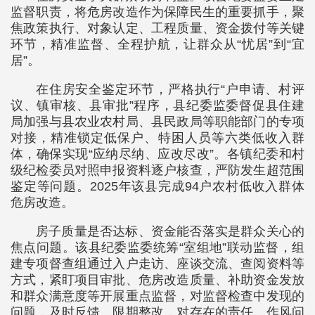
监督职责，将危房改造作为保障民生的重要抓手，聚
焦政策执行、对象认定、工程质量、资金拨付等关键
环节，精准监督、全程护航，让群众从“忧居”到“宜
居”。
在住房安全鉴定环节，严格执行“户申请、村评
议、镇审核、县审批”程序，县纪委监委督促县住建
局加强与县农业农村局、县民政局等职能部门的专项
对接，精准锁定低保户、特困人员等六类低收入群
体，确保实现“应纳尽纳、应改尽改”。各镇纪委和村
级纪检委员对照申报资料逐户核查，严防发生超范围
鉴定等问题。2025年该县完成94户农村低收入群体
危房改造。
房子质量是否达标、资金能否落实是群众关心的
焦点问题。该县纪委监委统筹“室组地”联动监督，组
建专项督查组通过入户走访、座谈交流、查阅资料等
方式，紧盯项目审批、危房改造质量、补助资金发放
和群众满意度等开展重点监督，对监督检查中发现的
问题，及时反馈、限期整改，对存在的责任、作风问