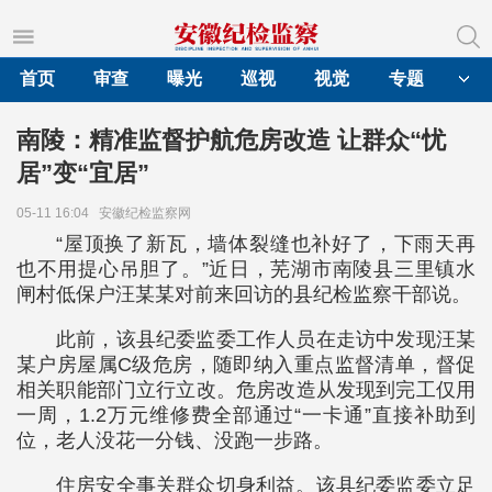
首页
审查
曝光
巡视
视觉
专题
南陵：精准监督护航危房改造 让群众“忧
居”变“宜居”
05-11 16:04
安徽纪检监察网
“屋顶换了新瓦，墙体裂缝也补好了，下雨天再
也不用提心吊胆了。”近日，芜湖市南陵县三里镇水
闸村低保户汪某某对前来回访的县纪检监察干部说。
此前，该县纪委监委工作人员在走访中发现汪某
某户房屋属C级危房，随即纳入重点监督清单，督促
相关职能部门立行立改。危房改造从发现到完工仅用
一周，1.2万元维修费全部通过“一卡通”直接补助到
位，老人没花一分钱、没跑一步路。
住房安全事关群众切身利益。该县纪委监委立足