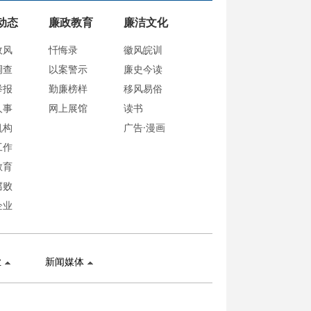
动态
廉政教育
廉洁文化
政风
忏悔录
徽风皖训
调查
以案警示
廉史今读
举报
勤廉榜样
移风易俗
人事
网上展馆
读书
机构
广告·漫画
工作
教育
腐败
企业
业
新闻媒体