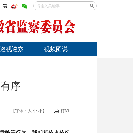
户端
巡视巡察
视频图说
平有序
【字体：
大
中
小
】
打印
私舞弊等行为，我们将依规依纪