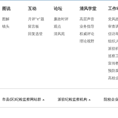
图说
互动
论坛
清风学堂
工作
图解
月评"e"题
廉政时评
高层声音
党风
镜头
留言板
观点
业务指导
审查
回复选登
清风苑
权威评论
信访
理论视野
组织
派驻
巡察
宣传
预防
高校
市县(区)纪检监察网站群
派驻纪检监察机构
院校企