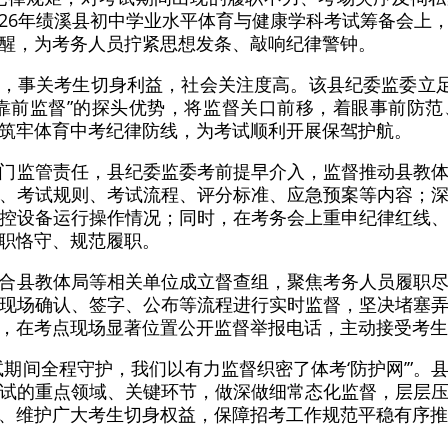
2026年绩溪县初中学业水平体育与健康学科考试筹备会上
醒，为考务人员拧紧思想发条、敲响纪律警钟。
，事关考生切身利益，社会关注度高。该县纪委监委立足
靠前监督”的探头优势，将监督关口前移，着眼事前防
筑牢体育中考纪律防线，为考试顺利开展保驾护航。
门监管责任，县纪委监委考前提早介入，监督推动县教
、考试规则、考试流程、评分标准、应急预案等内容；
控设备运行操作情况；同时，在考务会上重申纪律红线
职恪守、规范履职。
合县教体局等相关单位成立督查组，聚焦考务人员履职
现场确认、签字、公布等流程进行实时监督，坚决堵塞
，在考点现场显著位置公开监督举报电话，主动接受考生
试期间全程守护，我们以有力监督织密了体考‘防护网’”。
试的重点领域、关键环节，做深做细常态化监督，层层
、维护广大考生切身权益，保障招考工作规范平稳有序推