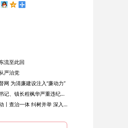
东流至此回
从严治党
网 为清廉建设注入“廉动力”
绩溪县长安镇原党委副书记、镇长程枫华严重违纪违法被开除党籍和公职
落实五次全会精神见行动丨查治一体 纠树并举 深入推进风腐同查同治