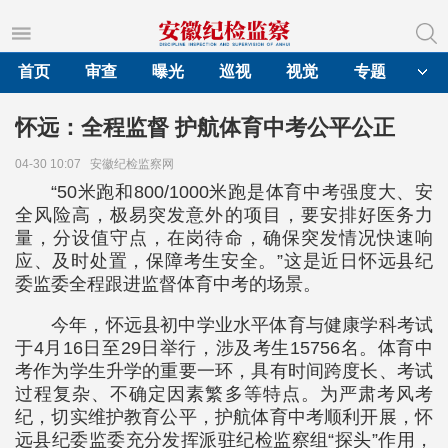
首页
审查
曝光
巡视
视觉
专题
怀远：全程监督 护航体育中考公平公正
04-30 10:07
安徽纪检监察网
“50米跑和800/1000米跑是体育中考强度大、安
全风险高，极易突发意外的项目，要安排好医务力
量，分设值守点，在岗待命，确保突发情况快速响
应、及时处置，保障考生安全。”这是近日怀远县纪
委监委全程跟进监督体育中考的场景。
今年，怀远县初中学业水平体育与健康学科考试
于4月16日至29日举行，涉及考生15756名。体育中
考作为学生升学的重要一环，具有时间跨度长、考试
过程复杂、不确定因素繁多等特点。为严肃考风考
纪，切实维护教育公平，护航体育中考顺利开展，怀
远县纪委监委充分发挥派驻纪检监察组“探头”作用，