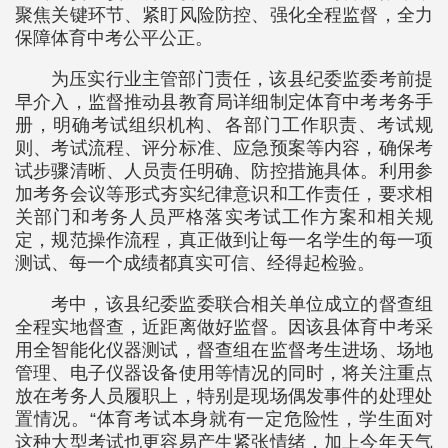
聚焦关键环节、紧盯风险防控、强化全程监督，全力
保障体育中考公平公正。
为压实行业主管部门责任，该县纪委监委考前提
早介入，监督推动县教育局详细制定体育中考考务手
册，明确考试组织机构、各部门工作职责、考试规
则、考试流程、评分标准、应急预案等内容，确保考
试步骤清晰、人员责任明确、防控措施具体。利用参
加考务会议等形式夯实纪律意识和工作责任，要求相
关部门和考务人员严格落实考试工作方案和相关规
定，规范操作流程，真正做到让每一名学生的每一项
测试、每一个成绩都真实可信、经得起检验。
考中，该县纪委监委联合相关单位成立的督查组
全程实地督查，近距离做好监督。因该县体育中考采
用全智能化仪器测试，督查组在监督考生进场、场地
管理、电子仪器设备使用等情况的同时，将关注重点
放在考务人员履职上，特别是现场偶发事件的处理处
置情况。“体育考试本身就有一定危险性，学生面对
这种大型考试也更容易产生紧张情绪，加上今年天气