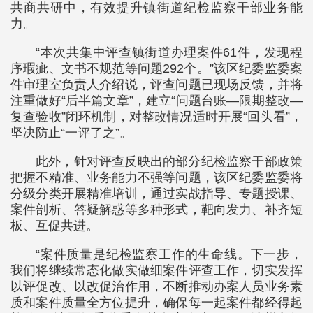
共商共研中，有效提升镇街道纪检监察干部业务能
力。
“本次共集中评查镇街道办理案件61件，发现程
序瑕疵、文书不规范等问题292个。”该区纪委监委案
件审理室负责人介绍说，评查问题已现场反馈，并将
注重做好“后半篇文章”，建立“问题台账—限期整改—
复查验收”闭环机制，对整改情况适时开展“回头看”，
坚决防止“一评了之”。
此外，针对评查反映出的部分纪检监察干部政策
把握不精准、业务能力不强等问题，该区纪委监委将
分级分类开展精准培训，通过实战指导、专题授课、
案件剖析、答疑解惑等多种形式，靶向发力、补齐短
板、互促共进。
“案件质量是纪检监察工作的生命线。下一步，
我们将继续常态化做实做细案件评查工作，切实发挥
以评促改、以改促治作用，不断推动办案人员业务素
质和案件质量全方位提升，确保每一起案件都经得起