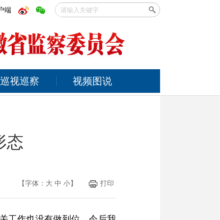
户端
巡视巡察
视频图说
形态
【字体：
大
中
小
】
打印
把关工作也没有做到位，今后我