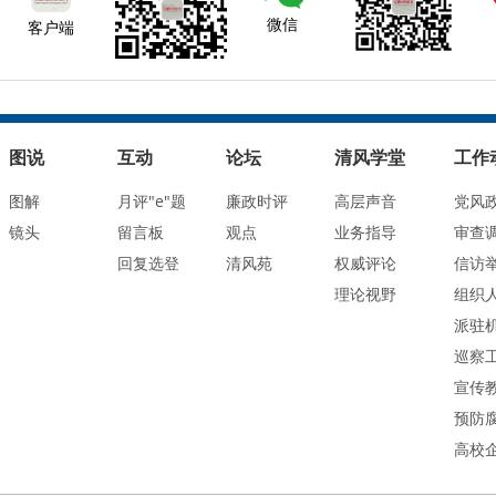
微信
客户端
图说
互动
论坛
清风学堂
工作
图解
月评"e"题
廉政时评
高层声音
党风
镜头
留言板
观点
业务指导
审查
回复选登
清风苑
权威评论
信访
理论视野
组织
派驻
巡察
宣传
预防
高校