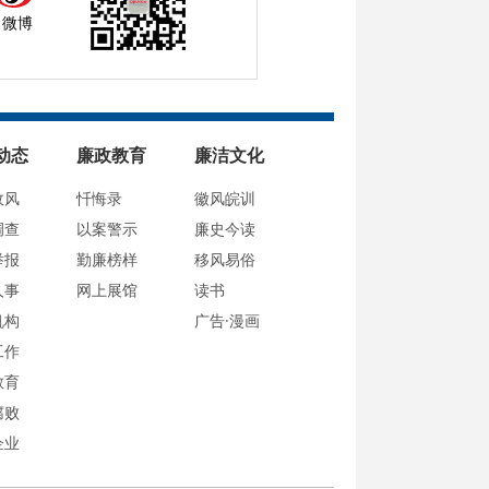
微博
动态
廉政教育
廉洁文化
政风
忏悔录
徽风皖训
调查
以案警示
廉史今读
举报
勤廉榜样
移风易俗
人事
网上展馆
读书
机构
广告·漫画
工作
教育
腐败
企业