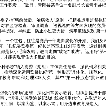
工作职责……”近日，青阳县某单位一名副局长被青阳县
委坚持“惩前毖后、治病救人”原则，把精准运用监督执纪
，对在监督检查、审查调查、巡视巡察等方面发现的党员
做到早提醒、早纠正，防止小过变大错，筑牢廉洁从政“第一
卡、一个红包，往往是党员干部走向腐化的开始。我们及时‘
漏洞’。”县纪委监委第一纪检监察室主任刘堃表示，通过
都是从小毛病发端，进而走向“破纪”“破法”。运用好“第
，才能实现管住大多数的目的。
一种形态”纳入党委（党组）主体责任清单，派员列席相
，推动深化运用监督执纪“第一种形态”具体化、规范化
评教育帮助和处理303人次，其中“第一种形态”批评教
强化“治未病”思维，深化日常警示教育。组织新提拔干
审，“沉浸式”感受逾越纪法红线的沉重代价。选取近年
教育汇编，以案为鉴、以案示警，用身边事教育身边人。