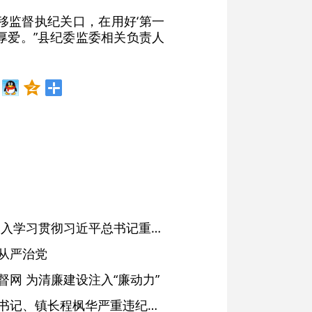
前移监督执纪关口，在用好‘第一
厚爱。”县纪委监委相关负责人
省委常委会会议强调 深入学习贯彻习近平总书记重要讲话精神 以高质量党建引领高质量发展 梁言顺主持并讲话
从严治党
网 为清廉建设注入“廉动力”
绩溪县长安镇原党委副书记、镇长程枫华严重违纪违法被开除党籍和公职