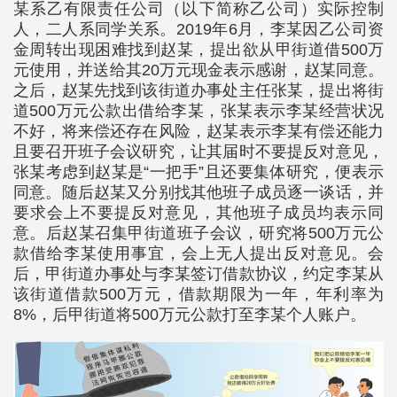
某系乙有限责任公司（以下简称乙公司）实际控制
人，二人系同学关系。2019年6月，李某因乙公司资
金周转出现困难找到赵某，提出欲从甲街道借500万
元使用，并送给其20万元现金表示感谢，赵某同意。
之后，赵某先找到该街道办事处主任张某，提出将街
道500万元公款出借给李某，张某表示李某经营状况
不好，将来偿还存在风险，赵某表示李某有偿还能力
且要召开班子会议研究，让其届时不要提反对意见，
张某考虑到赵某是“一把手”且还要集体研究，便表示
同意。随后赵某又分别找其他班子成员逐一谈话，并
要求会上不要提反对意见，其他班子成员均表示同
意。后赵某召集甲街道班子会议，研究将500万元公
款借给李某使用事宜，会上无人提出反对意见。会
后，甲街道办事处与李某签订借款协议，约定李某从
该街道借款500万元，借款期限为一年，年利率为
8%，后甲街道将500万元公款打至李某个人账户。