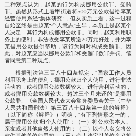
二种观点认为，赵某的行为构成挪用公款罪、受贿
罪。虽然从形式上看甲街道将500万元公款借给李某
经营使用系经“集体研究”，但从实质上看，这一过程
自始至终是由赵某“个人意志”主导，本质上是赵某个
人决定，其行为构成挪用公款罪。同时，赵某利用职
务上的便利，非法收受李某所送20万元好处，并为李
某借用公款提供帮助，该行为同时构成受贿罪。因
此，对赵某应当以挪用公款罪和受贿罪数罪并罚。笔
者同意第二种观点。
根据刑法第三百八十四条规定，“国家工作人员
利用职务上的便利，挪用公款归个人使用，进行非法
活动的，或者挪用公款数额较大、进行营利活动的，
或者挪用公款数额较大、超过三个月未还的”是挪用
公款罪。《全国人民代表大会常务委员会关于〈中华
人民共和国刑法〉第三百八十四条第一款的解释》
（以下简称《解释》）明确，“有下列情形之一的，
属于挪用公款‘归个人使用’：（一）将公款供本人、
亲友或者其他自然人使用的；（二）以个人名义将公
款供其他单位使用的；（三）个人决定以单位名义将