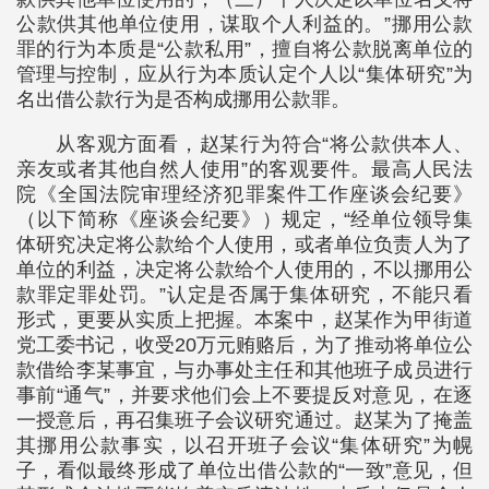
公款供其他单位使用，谋取个人利益的。”挪用公款
罪的行为本质是“公款私用”，擅自将公款脱离单位的
管理与控制，应从行为本质认定个人以“集体研究”为
名出借公款行为是否构成挪用公款罪。
从客观方面看，赵某行为符合“将公款供本人、
亲友或者其他自然人使用”的客观要件。最高人民法
院《全国法院审理经济犯罪案件工作座谈会纪要》
（以下简称《座谈会纪要》）规定，“经单位领导集
体研究决定将公款给个人使用，或者单位负责人为了
单位的利益，决定将公款给个人使用的，不以挪用公
款罪定罪处罚。”认定是否属于集体研究，不能只看
形式，更要从实质上把握。本案中，赵某作为甲街道
党工委书记，收受20万元贿赂后，为了推动将单位公
款借给李某事宜，与办事处主任和其他班子成员进行
事前“通气”，并要求他们会上不要提反对意见，在逐
一授意后，再召集班子会议研究通过。赵某为了掩盖
其挪用公款事实，以召开班子会议“集体研究”为幌
子，看似最终形成了单位出借公款的“一致”意见，但