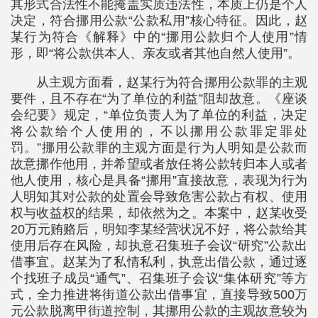
其形式合法性不能掩盖实质违法性，本质上仍是个人
决定，符合挪用公款“公款私用”核心特征。因此，赵
某行为符合《解释》中的“挪用公款归个人使用”情
形，即“将公款供本人、亲友或者其他自然人使用”。
从主观方面看，赵某行为符合挪用公款罪的主观
要件，且不存在“为了单位的利益”阻却故意。《座谈
会纪要》规定，“单位负责人为了单位的利益，决定
将公款给个人使用的，不以挪用公款罪定罪处
罚。”挪用公款罪的主观方面是行为人明知是公款而
故意挪作他用，并希望或者放任将公款转归本人或者
他人使用，核心是具备“挪用”直接故意，表现为行为
人明知其对公款的处置会导致危害公款占有权、使用
权与收益权的结果，却依然为之。本案中，赵某收受
20万元贿赂后，明知李某经营状况不好，将公款给其
使用后存在风险，却执意召集班子会议“研究”公款出
借事宜。赵某为了私情私利，执意出借公款，通过逐
个找班子成员“通气”、召集班子会议“集体研究”等方
式，全力推进将街道公款出借事宜，直接导致500万
元公款脱离甲街道控制，其挪用公款的主观故意较为