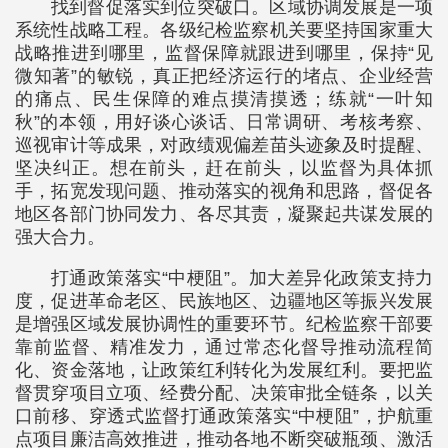
找到督促落实到位突破口。区域协调发展是一项
系统性战略工程。各级纪检监察机关要坚持国家重大
战略推进到哪里，监督保障就跟进到哪里，保持“见
微知著”的敏锐，真正把经济运行的堵点、企业经营
的痛点、民生保障的难点摸清摸透；练就“一叶知
秋”的本领，用好谈心谈话、日常调研、考核考察、
巡视审计等成果，对政绩观偏差苗头迹象及时提醒、
坚决纠正。想在前头，赶在前头，以监督为具体抓
手，拓宽发现问题、推动落实的视角和思路，督促各
地区各部门协同发力、各尽其责，凝聚起共谋发展的
强大合力。
打通政策落实“中梗阻”。加大差异化政策支持力
度，促进革命老区、民族地区、边疆地区等振兴发展
是增强区域发展协调性的重要环节。纪检监察干部要
靠前监督、精准发力，通过常态化督导推动流程简
化、资金落地，让政策红利转化为发展红利。要把监
督贯穿项目立项、经费分配、决策审批全链条，以关
口前移、穿透式监督打通政策落实“中梗阻”，护航重
点项目廉洁高效推进，推动各地不断突破瓶颈、激活