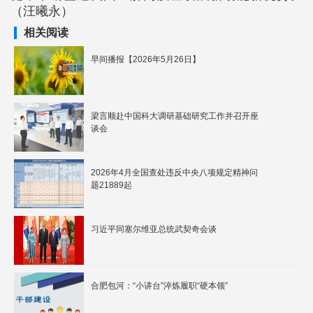
（汪曦永）
相关阅读
早间播报【2026年5月26日】
梁言顺赴中国科大调研基础研究工作并召开座
谈会
2026年4月全国查处违反中央八项规定精神问
题21889起
习近平同塞尔维亚总统武契奇会谈
合肥包河：“小讲台”淬炼履职“硬本领”