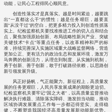
动能，让民心工程得民心顺民意。
创造性落实才是真落实。越是时间紧迫，越要跳
出“一直都这么干”的惯性；越是任务艰巨，越要直
面“从没干过”的空白，把更多精力投入到创造性抓落
实上。纪检监察机关要找准推进工作的切入点和结合
点，聚焦加强原始创新、布局战略性新兴产业、突破
关键技术“卡点”等重点任务，以改革精神和严的标
准，持续完善深入实施区域重大战略监督网络，营造
更加公正、更有活力的政治生态和发展环境，激发万
马奔腾的创新活力，从理念到制度、从实施到机制，
勇于创新、善于创新，敢于打破路径依赖，以思路创
新引领发展升级。
风正好扬帆，气正能聚力。新征程上，高质量发
展的任务更艰巨，人民共享发展成果的期盼更迫切。
纪检监察机关要牢记“国之大者”，以高质量监督推动
解决执行难题、清除落实障碍、激发担当动能，推动
区域协调发展重点工作每一步都迈得坚实、走得稳
健，不断塑造我国经济高质量发展新动能新优势。