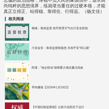
忠诚的政治品格，厚植不负人民的家国情怀，追求高
尚纯粹的思想境界，练就堪当重任的过硬本领，才能
真正立得正、站得稳、靠得住、行得远。（杨文佳）
相关阅读
桐城：靠前监督 筑牢雨雪天气出行安全防线
六安金安：靠前监督除隐患 共画平安“同心圆”
郎溪：“地企联动”保障重大项目廉洁高效
早间播报【2026年1月29日】
【中国纪检监察报】让权力在阳光下运行