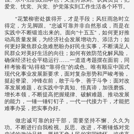
爱党、忧党、兴党、护党落实到工作生活各个环节。
“花繁柳密处拨得开，才是手段；风狂雨急时立
得定，方见脚跟。”忠诚可靠并非自然形成，而是在
实践中不断锻造出来的。面向“十五五”，如何更好推
动高质量发展，为经济社会发展增动力、添活力；如
何更好聚焦群众急难愁盼办好民生实事，不断满足人
民群众对美好生活的向往；如何有效防范化解风险，
确保经济社会平稳运行……一道道考题摆在面前，同
样考验着“站得稳”“靠得住”的成色。唯有顺应中国式
现代化事业发展新要求，面对复杂形势和严峻考验，
挺起脊梁、冲锋在前，敢于斗争、善于斗争；面对改
革发展难题，在实践中学真知、悟真谛，加强磨炼、
增长本领，不断提高把握规律、破解难题、推动发展
的能力，一锤一锤钉钉子，一代一代接力干，才能把
难事办妥，把实事办好。
做忠诚可靠的好干部，需要坚持不懈、久久为
功。不断进行自我检视、反思、改进，不断锤炼对党