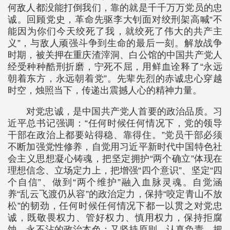
何敌人都没能打倒我们，靠的就是千千万万党员的忠
诚。回顾党史，革命先驱李大钊面对绞刑架高喊“不
能因为你们今天绞死了我，就绞死了伟大的共产主
义”，与敌人顽强斗争到生命的最后一刻。解放战争
时期，被关押在重庆渣滓洞、白公馆的中国共产党人
经受种种酷刑折磨，宁死不屈，用鲜血诠释了“永远
朝着东方，永远朝着党”。先辈先烈的赤诚忠心穿越
时空，烛照当下，传递出震撼人心的精神力量。
对党忠诚，是中国共产党人首要的政治品质。习
近平总书记强调：“任何时候任何情况下，党的领导
干部在政治上都要站得稳、靠得住。”党员干部必须
不断加强党性修养，自觉用习近平新时代中国特色社
会主义思想凝心铸魂，把坚定拥护“两个确立”体现在
理想信念、立场定力上，把增强“四个意识”、坚定“四
个自信”、做到“两个维护”融入血脉灵魂。自觉涵
养“乱云飞渡仍从容”的政治定力，保持“咬定青山不放
松”的韧劲，任何时候任何情况下都一以贯之对党忠
诚，既敬畏权力、管好权力、慎用权力，保持拒腐
蚀、永不沾的政治本色；又坚持原则、认真负责，把