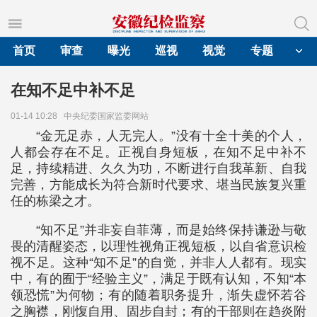
首页
审查
曝光
巡视
视觉
专题
在知不足中补不足
01-14 10:28
中央纪委国家监委网站
“金无足赤，人无完人。”没有十全十美的个人，
人都会存在不足。正视自身短板，在知不足中补不
足，持续精进、久久为功，不断进行自我革新、自我
完善，方能成长为符合新时代要求、堪当民族复兴重
任的栋梁之才。
“知不足”并非妄自菲薄，而是始终保持谦逊与敬
畏的清醒姿态，以理性视角正视短板，以自省意识检
视不足。这种“知不足”的自觉，并非人人都有。现实
中，有的囿于“经验主义”，满足于既有认知，不知“本
领恐慌”为何物；有的随着职务提升，渐失虚怀若谷
之胸襟，刚愎自用、固步自封；有的干部则在趋炎附