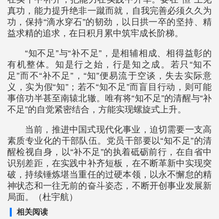
真功，能力提升绝非一蹴而就，自我完善必须久久为
功，保持“滴水穿石”的韧劲，以日拱一卒的坚持、精
益求精的追求，在日积月累中筑牢成长阶梯。
“知不足”与“补不足”，是相辅相成、相得益彰的
有机整体。知是行之始，行是知之成。若只“知不
足”而不“补不足”，“知”便易流于空谈，失去实际意
义，实为假“知”；若不“知不足”而盲目行动，则可能
事倍功半甚至南辕北辙。唯有将“知不足”的清醒与“补
不足”的自觉紧密结合，方能实现螺旋式上升。
当前，推进中国式现代化事业，迫切需要一支高
素质专业化的干部队伍。党员干部要以“知不足”的清
醒检视自身，以“补不足”的执着砥砺前行，在自省中
识别差距，在实践中补齐短板，在不断革新中实现突
破，持续锤炼堪当重任的过硬本领，以永不懈怠的精
神状态和一往无前的奋斗姿态，不断开创事业发展新
局面。（杜宇航）
相关阅读