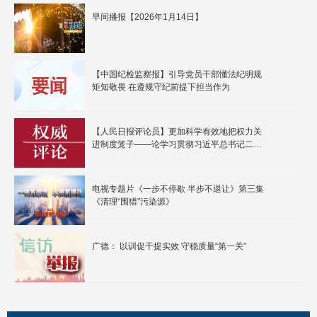
早间播报【2026年1月14日】
【中国纪检监察报】引导党员干部懂法纪明规
矩知敬畏 在遵规守纪前提下担当作为
【人民日报评论员】更加科学有效地把权力关
进制度笼子——论学习贯彻习近平总书记二十
届中央纪委五次全会重要讲话精神
电视专题片《一步不停歇 半步不退让》第三集
《清理“围猎”污染源》
广德： 以训促干提实效 守稳质量“第一关”