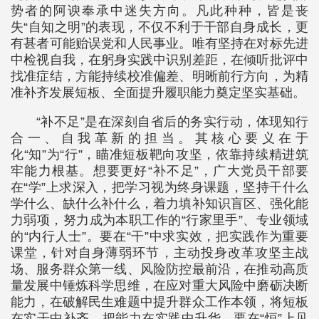
势者的阿谀奉承中迷失方向。凡此种种，皆是丧
失“自知之明”的表现，不仅不利于干部自身成长，更
有甚者可能贻误党和人民事业。唯有坚持在对标先进
中检视自我，在躬身实践中识别差距，在倾听批评中
找准症结，方能持续校准偏差、明晰前行方向，为精
准补齐发展短板、全面提升履职能力奠定坚实基础。
“补不足”是在深刻自省后的务实行动，体现知行
合一、自我革新的担当。其核心要义在于
化“知”为“行”，瞄准短板靶向攻坚，依靠持续精进筑
牢能力根基。想要更好“补不足”，广大党员干部要
在“学”上求深入，把学习视为终身课题，坚持干什么
学什么、缺什么补什么，着力填补知识盲区、强化能
力弱项，努力成为本职工作的“行家里手”、专业领域
的“内行人士”。要在“干”中求实效，把实践作为重要
课堂，针对自身薄弱环节，主动投身改革攻坚主战
场、服务群众第一线、风险防控最前沿，在推动高质
量发展中锤炼科学思维，在应对重大风险中磨砺决断
能力，在破解民生难题中提升群众工作本领，将短板
在实干中补齐，把能力在实践中升华。要在“恒”上见