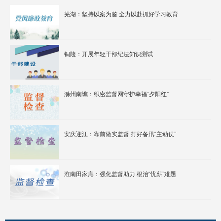
芜湖：坚持以案为鉴 全力以赴抓好学习教育
铜陵：开展年轻干部纪法知识测试
滁州南谯：织密监督网守护幸福“夕阳红”
安庆迎江：靠前做实监督 打好备汛“主动仗”
淮南田家庵：强化监督助力 根治“忧薪”难题