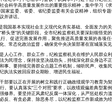
社会科学高质量发展作出的重要指示精神，集中学习《
委国家监委、省委、省纪委监委有关会议精神，组织专题
议并讲话。
期是我国基本实现社会主义现代化夯实基础、全面发力的
“桥头堡”的关键阶段。全市纪检监察机关要深刻领悟党
执行、促进完善发展作用，聚焦推进高质量发展的各项任
化、常态化政治监督，确保党中央决策部署在宣城落实见
是人心工作、群众工作，纪检监察机关在维护人民群众
法为民理念，保持攻坚决战劲头，持续深化群众身边不
和事。要持续完善群众点题工作机制，倾听民声、收集
纪执法实效回应群众期盼、增进民生福祉。
干部要以正在开展的树立和践行正确政绩观学习教育为
行。要认真落实“三个对照”要求，以政绩观偏差典型案
强修养。要坚持正风肃纪反腐一体深化，从严惩处权力
必反、有贪必肃、除恶务尽，以纪检监察工作新成效为