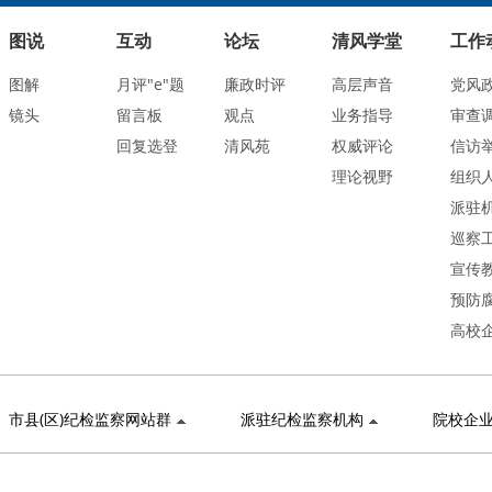
图说
互动
论坛
清风学堂
工作
图解
月评"e"题
廉政时评
高层声音
党风
镜头
留言板
观点
业务指导
审查
回复选登
清风苑
权威评论
信访
理论视野
组织
派驻
巡察
宣传
预防
高校
市县(区)纪检监察网站群
派驻纪检监察机构
院校企