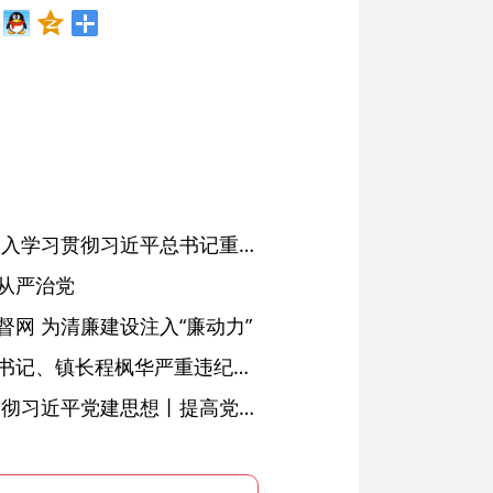
省委常委会会议强调 深入学习贯彻习近平总书记重要讲话精神 以高质量党建引领高质量发展 梁言顺主持并讲话
从严治党
网 为清廉建设注入“廉动力”
绩溪县长安镇原党委副书记、镇长程枫华严重违纪违法被开除党籍和公职
学习进行时·深入学习贯彻习近平党建思想丨提高党的战斗力的法宝