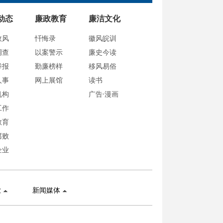
动态
廉政教育
廉洁文化
政风
忏悔录
徽风皖训
调查
以案警示
廉史今读
举报
勤廉榜样
移风易俗
人事
网上展馆
读书
机构
广告·漫画
工作
教育
腐败
企业
业
新闻媒体