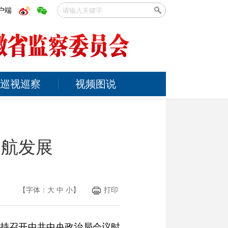
户端
巡视巡察
视频图说
护航发展
【字体：
大
中
小
】
打印
主持召开中共中央政治局会议时