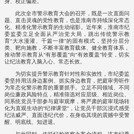
身、校正偏差。
此次全市警示教育大会的召开，既是一次直面问
题、直击灵魂的党性教育，也是淮南市持续深化常态
化、精准化警示教育的生动缩影。近年来，淮南市纪
委监委立足全面从严治党大局，跳出传统警示教
育“大水漫灌、千篇一律”的固有模式，坚持分层分
类、靶向施教，不断丰富教育载体、健全教育体系，
推动警示教育从“有形覆盖”向“有效覆盖”转变，切实
让纪法教育入脑入心、常态长效。
为切实提升警示教育针对性和实效性，市纪委监
委坚持用活身边案例、抓实身边教育，把庭审旁听作
为常态化警示教育的重要抓手。立足不同领域、不同
岗位廉政风险特点，精准筛选对应层级、相近岗位、
同系统党员干部参与庭审观摩，将严肃的庭审现场转
化为直观生动的“纪律课堂”，让党员干部沉浸式感受
纪法威严、直面违纪代价，在身临其境的震撼中受警
醒、明底线、知进退。