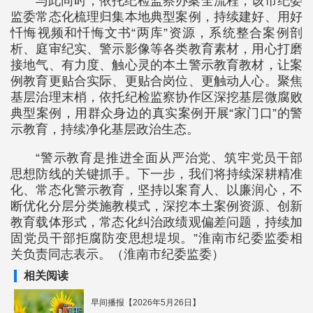
与此同时，依托纪检监察办案全流程，该市纪委
监委常态化梳理归集本地典型案例，持续建好、用好
忏悔视频和忏悔文书“两库”资源，系统整合案例剖
析、庭审纪实、警示影像等各类教育素材，用心打磨
接地气、有力度、触心灵的本土警示教育教材，让案
例教育更贴合实际、更贴合岗位、更触动人心。聚焦
基层治理末梢，依托纪检监察协作区深挖基层微腐败
典型案例，用群众身边的真实案例开展“家门口”的警
示教育，持续净化基层政治生态。
“警示教育是推进全面从严治党、筑牢党员干部
思想防线的关键抓手。下一步，我们将持续深耕精准
化、常态化警示教育，坚持以案育人、以廉润心，不
断优化分层分类施教模式，深挖本土案例资源、创新
教育载体形式，常态化纠治政绩观偏差问题，持续加
固党员干部拒腐防变思想堤坝。”淮南市纪委监委相
关负责同志表示。（淮南市纪委监委）
相关阅读
早间播报【2026年5月26日】