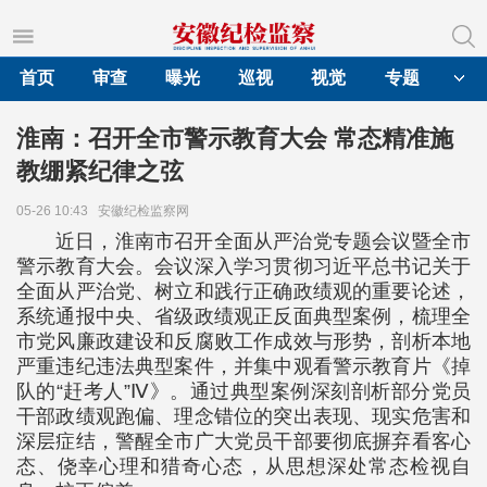
首页
审查
曝光
巡视
视觉
专题
淮南：召开全市警示教育大会 常态精准施
教绷紧纪律之弦
05-26 10:43
安徽纪检监察网
近日，淮南市召开全面从严治党专题会议暨全市
警示教育大会。会议深入学习贯彻习近平总书记关于
全面从严治党、树立和践行正确政绩观的重要论述，
系统通报中央、省级政绩观正反面典型案例，梳理全
市党风廉政建设和反腐败工作成效与形势，剖析本地
严重违纪违法典型案件，并集中观看警示教育片《掉
队的“赶考人”Ⅳ》。通过典型案例深刻剖析部分党员
干部政绩观跑偏、理念错位的突出表现、现实危害和
深层症结，警醒全市广大党员干部要彻底摒弃看客心
态、侥幸心理和猎奇心态，从思想深处常态检视自