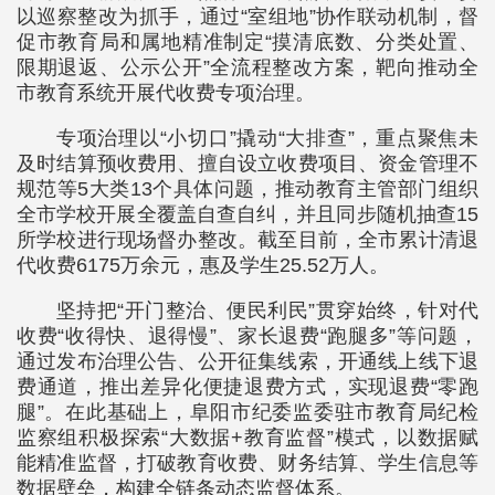
以巡察整改为抓手，通过“室组地”协作联动机制，督
促市教育局和属地精准制定“摸清底数、分类处置、
限期退返、公示公开”全流程整改方案，靶向推动全
市教育系统开展代收费专项治理。
专项治理以“小切口”撬动“大排查”，重点聚焦未
及时结算预收费用、擅自设立收费项目、资金管理不
规范等5大类13个具体问题，推动教育主管部门组织
全市学校开展全覆盖自查自纠，并且同步随机抽查15
所学校进行现场督办整改。截至目前，全市累计清退
代收费6175万余元，惠及学生25.52万人。
坚持把“开门整治、便民利民”贯穿始终，针对代
收费“收得快、退得慢”、家长退费“跑腿多”等问题，
通过发布治理公告、公开征集线索，开通线上线下退
费通道，推出差异化便捷退费方式，实现退费“零跑
腿”。在此基础上，阜阳市纪委监委驻市教育局纪检
监察组积极探索“大数据+教育监督”模式，以数据赋
能精准监督，打破教育收费、财务结算、学生信息等
数据壁垒，构建全链条动态监督体系。