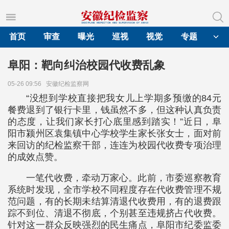
首页
审查
曝光
巡视
视觉
专题
阜阳：靶向纠治校园代收费乱象
05-26 09:56
安徽纪检监察网
“没想到学校直接把我女儿上学期多预缴的84元
餐费退到了银行卡里，钱虽然不多，但这种认真负责
的态度，让我们家长打心底里感到踏实！”近日，阜
阳市颍州区袁集镇中心学校学生家长张女士，面对前
来回访的纪检监察干部，连连为校园代收费专项治理
的成效点赞。
一笔代收费，牵动万家心。此前，市委巡察教育
系统时发现，全市学校不同程度存在代收费管理不规
范问题，有的长期未结算清退代收费用，有的退费跟
踪不到位、清退不彻底，个别甚至违规挤占代收费。
针对这一群众反映强烈的民生痛点，阜阳市纪委监委