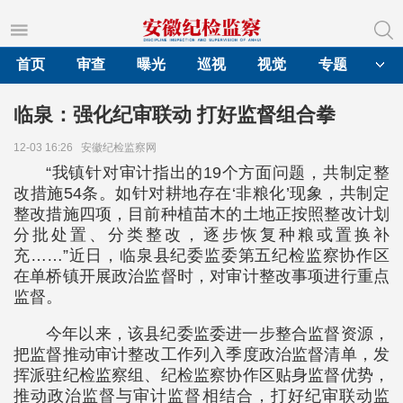
首页
审查
曝光
巡视
视觉
专题
临泉：强化纪审联动 打好监督组合拳
12-03 16:26
安徽纪检监察网
“我镇针对审计指出的19个方面问题，共制定整
改措施54条。如针对耕地存在‘非粮化’现象，共制定
整改措施四项，目前种植苗木的土地正按照整改计划
分批处置、分类整改，逐步恢复种粮或置换补
充……”近日，临泉县纪委监委第五纪检监察协作区
在单桥镇开展政治监督时，对审计整改事项进行重点
监督。
今年以来，该县纪委监委进一步整合监督资源，
把监督推动审计整改工作列入季度政治监督清单，发
挥派驻纪检监察组、纪检监察协作区贴身监督优势，
推动政治监督与审计监督相结合，打好纪审联动监