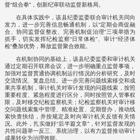
督“组合拳”，创新纪审联动监督新格局。
在具体实践中，该县纪委监委联合审计机关同向
发力，进一步完善信息畅通机制，以“定期会商促融
合、协同监督促整改、完善机制促治理”三项举措为
抓手，切实发挥纪检监察“日常体检”、审计“经济体
检”叠加优势，释放监督聚合效能。
在机制协同的基础上，该县纪委监委和审计机关
通过定期召开联席会议，进一步明确重点监督事项，
加强对监督贯通协调机制运行情况的分析研究，及时
交流情况、复盘总结。进一步完善问题线索移交和成
果共享机制，审计机关对审计发现的问题线索，按照
重要程度、紧急程度进行区分，同时按照管人管事权
限，及时移交纪检监察机关；纪检监察机关对审计移
交问题线索集中管理、精准处置、定期督办，推动线
索快查快结，并按规定及时向审计机关反馈有关情
况。此外，扎实做好“后半篇文章”，针对监督发现的
共性问题举一反三、系统治理，以有力监督推动审计
成果转化为治理效能。