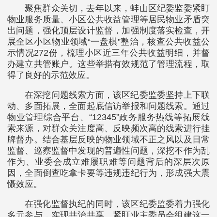
聚焦群众关切，去年以来，蚌山区纪委监委紧盯
物业服务质量、小区公共收益管理等居民物业矛盾突
出问题，强化顶层设计监督，加强制度落实检查，开
展全区小区物业领域“一盘棋”整治，核查公共收益公
示情况272份，梳理小区近三年公共收益明细，并督
办建立共管账户。这些举措有效规范了管理流程，取
得了良好的示范效应。
在深挖问题线索方面，该区纪委监委坚持上下联
动、多面拓展，全面起底信访举报和问题线索。通过
物业管理综合平台、“12345”政务服务热线等拓展线
索来源，对群众关注度高、反映频次高的线索进行挂
牌督办。结合基层反映的物业领域不正之风以及日常
监督、巡察监督中发现的普遍性问题，深挖不作为乱
作为、业委会成立难履职难等问题背后的深层次原
因，全面倒查吃拿卡要等违规违纪行为，形成强大震
慑效应。
在强化监督执纪的同时，该区纪委监委着力强化
多元参与，实现共治共享。紧盯业主委员会组建这一