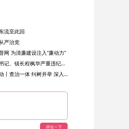
东流至此回
从严治党
网 为清廉建设注入“廉动力”
绩溪县长安镇原党委副书记、镇长程枫华严重违纪违法被开除党籍和公职
落实五次全会精神见行动丨查治一体 纠树并举 深入推进风腐同查同治
评论一下