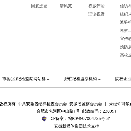
回复选登
清风苑
权威评论
信访
理论视野
组织
派驻
巡察
宣传
预防
高校
市县(区)纪检监察网站群
派驻纪检监察机构
院校企
版权所有 中共安徽省纪律检查委员会 安徽省监察委员会 | 未经许可禁
合肥市包河区中山路1号 邮政编码：230091
ICP备案：
皖ICP备07004725号-31
安徽新媒体集团技术支持