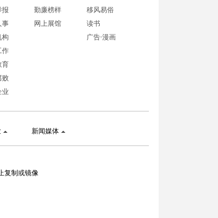
举报
勤廉榜样
移风易俗
人事
网上展馆
读书
机构
广告·漫画
工作
教育
腐败
企业
业
新闻媒体
止复制或镜像