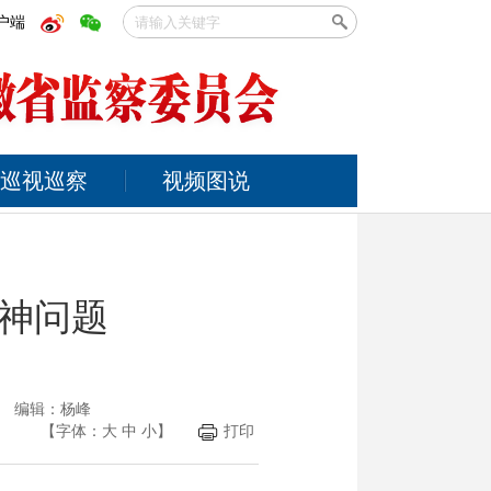
户端
巡视巡察
视频图说
神问题
光 编辑：杨峰
【字体：
大
中
小
】
打印