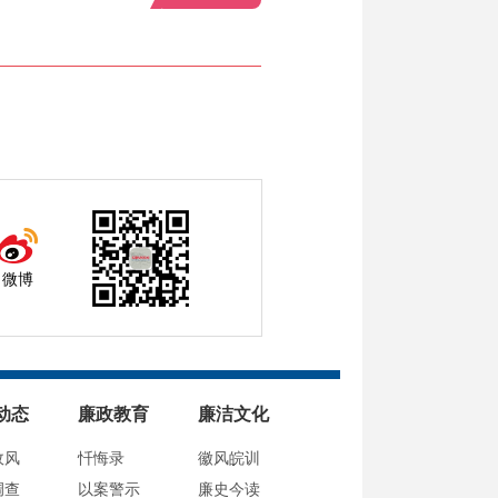
微博
动态
廉政教育
廉洁文化
政风
忏悔录
徽风皖训
调查
以案警示
廉史今读