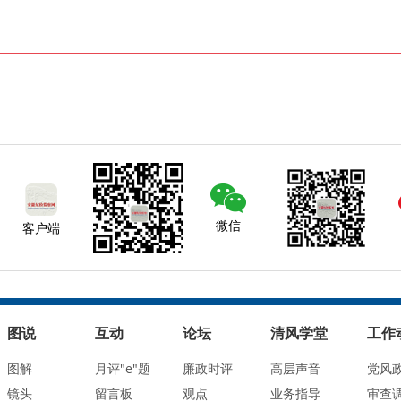
微信
客户端
图说
互动
论坛
清风学堂
工作
图解
月评"e"题
廉政时评
高层声音
党风
镜头
留言板
观点
业务指导
审查