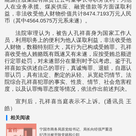
人在业务承揽、煤炭供应、融资借款等方面谋取利
益，非法收受他人财物价值共计8474.7193万元人民
币（其中4564.0575万元系未遂）。
法院审理认为，被告人孔祥喜身为国家工作人
员，利用职务上的便利为他人谋取利益，非法收受他
人财物，数额特别巨大，其行为已构成受贿罪。孔祥
喜收受他人贿赂既有既遂又有未遂，应按受贿总额进
行定罪处罚，对未遂部分在量刑时予以考虑。鉴于孔
祥喜如实供述自己的罪行，真诚悔罪、退赃，自愿认
罪认罚，具有法定、酌定的从轻、从宽处罚情节。法
院综合孔祥喜犯罪的事实、性质、情节、社会危害程
度，以及认罪悔罪态度等情况，依法作出前述判决。
宣判后，孔祥喜当庭表示不上诉。(通讯员 王
皓）
相关阅读
宁国市商务局原党组书记、局长向经强严重违
纪违法被开除党籍和公职