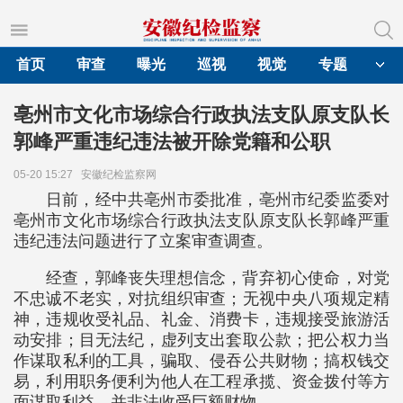
首页
审查
曝光
巡视
视觉
专题
亳州市文化市场综合行政执法支队原支队长
郭峰严重违纪违法被开除党籍和公职
05-20 15:27
安徽纪检监察网
日前，经中共亳州市委批准，亳州市纪委监委对
亳州市文化市场综合行政执法支队原支队长郭峰严重
违纪违法问题进行了立案审查调查。
经查，郭峰丧失理想信念，背弃初心使命，对党
不忠诚不老实，对抗组织审查；无视中央八项规定精
神，违规收受礼品、礼金、消费卡，违规接受旅游活
动安排；目无法纪，虚列支出套取公款；把公权力当
作谋取私利的工具，骗取、侵吞公共财物；搞权钱交
易，利用职务便利为他人在工程承揽、资金拨付等方
面谋取利益，并非法收受巨额财物。