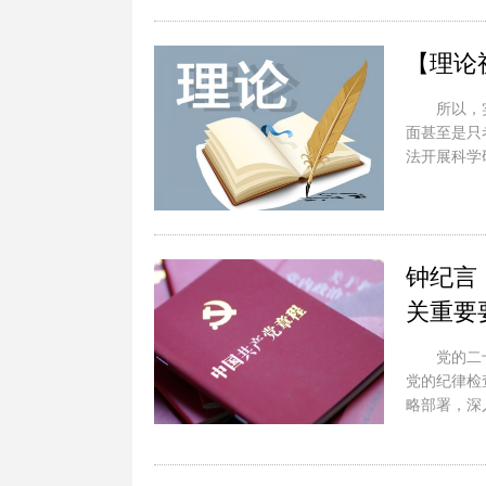
【理论
所以，
面甚至是只
法开展科学
钟纪言
关重要
党的二
党的纪律检
略部署，深