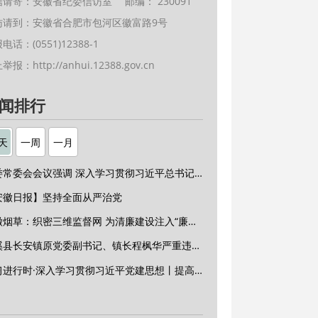
信请寄：安徽省纪委信访室 邮编： 230091
访请到：安徽省合肥市包河区徽富路9号
电话：(0551)12388-1
上举报：
http://anhui.12388.gov.cn
闻排行
天
一周
一月
省委常委会会议强调 深入学习贯彻习近平总书记重要讲话精神 以高质量党建引领高质量发展 梁言顺主持并讲话
安徽日报】坚持全面从严治党
安徽烟草：织密三维监督网 为清廉建设注入“廉动力”
绩溪县长安镇原党委副书记、镇长程枫华严重违纪违法被开除党籍和公职
学习进行时·深入学习贯彻习近平党建思想丨提高党的战斗力的法宝