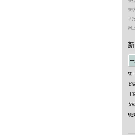
来
来
举报
网
新
一
【