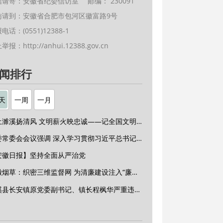
信请寄：安徽省纪委信访室 邮编： 230091
访请到：安徽省合肥市包河区徽富路9号
电话：(0551)12388-1
上举报：
http://anhui.12388.gov.cn
闻排行
天
一周
一月
红土濉溪扬清风 文明薪火映忠诚——记全国文明单位、安徽省濉溪县纪委监委
省委常委会会议强调 深入学习贯彻习近平总书记重要讲话精神 以高质量党建引领高质量发展 梁言顺主持并讲话
安徽日报】坚持全面从严治党
安徽烟草：织密三维监督网 为清廉建设注入“廉动力”
绩溪县长安镇原党委副书记、镇长程枫华严重违纪违法被开除党籍和公职