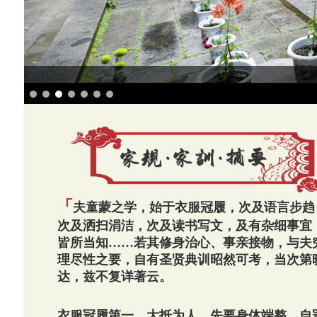
「
夫童蒙之学，始于衣服冠履，次及语言步趋
次及洒扫涓洁，次及读书写文，及有杂细事宜
皆所当知……若其修身治心、事亲接物，与夫
理尽性之要，自有圣贤典训昭然可考，当次第
达，兹不复详著云。
衣服冠履第一。大抵为人，先要身体端整，自