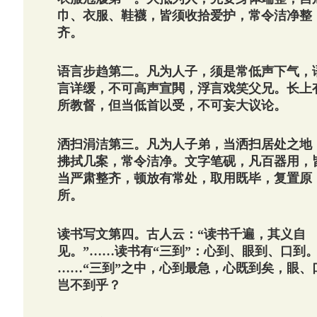
巾、衣服、鞋襪，皆须收拾爱护，常令洁净整
齐。
语言步趋第二。凡为人子，须是常低声下气，
言详缓，不可高声宣閧，浮言戏笑父兄。长上
所教督，但当低首以受，不可妄大议论。
洒扫涓洁第三。凡为人子弟，当洒扫居处之地
拂拭几案，常令洁净。文字笔砚，凡百器用，
当严肃整齐，顿放有常处，取用既毕，复置原
所。
读书写文第四。古人云：“读书千遍，其义自
见。”……读书有“三到”：心到、眼到、口到
……“三到”之中，心到最急，心既到矣，眼、
岂不到乎？