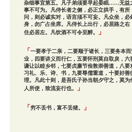
杂细事宜第五。凡子弟须要早起晏眠……无益
事不可为。凡侍长者之侧，必正立拱手，有所
问，则必诚实对，语言须不可妄。凡众坐，必
身，勿广占坐席。凡侍长上出行，必居路之右
」
住必居左。凡饮酒不可令至醉。
「
一要孝于二亲，二要顺于诸长，三要务本而
业，四要讲义而行仁，五要怀刑莫自取戾，六
谦让以睦乡邻，七要贞廉节俭敦崇善道，八要
习礼、乐、诗、书，九要尊儒重道，十要好善
理。凡此十则，是吾氏子孙当朝夕守之，莫为
」
人所使，致流妄行也。
「
」
穷不丢书，富不丢猪。