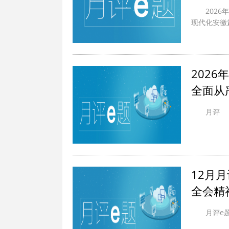
202
现代化安徽
202
全面从严
月评
12月
全会精
月评e