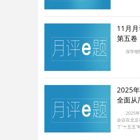
11月
第五卷
深学细
202
全面从
202
会议在北京
了“十五五”