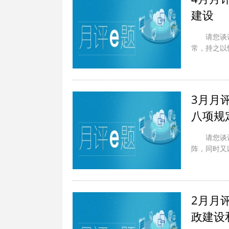
建设
请您谈
常，持之以
3月月
八项规
请您谈
阵，同时又
2月月
政建设