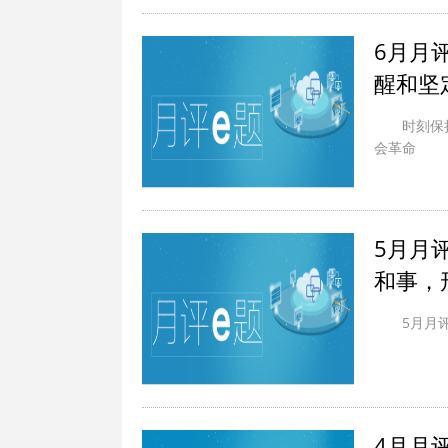
6月月
醒和坚
时刻保
会革命
5月月
和事，
5月月
4月月