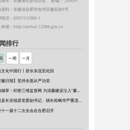
信请寄：安徽省纪委信访室 邮编： 230091
访请到：安徽省合肥市包河区徽富路9号
电话：(0551)12388-1
上举报：
http://anhui.12388.gov.cn
闻排行
天
一周
一月
洁文化中国行丨碧水东流至此回
安徽日报】坚持全面从严治党
安徽烟草：织密三维监督网 为清廉建设注入“廉动力”
绩溪县长安镇原党委副书记、镇长程枫华严重违纪违法被开除党籍和公职
委十一届十二次全会在合肥召开