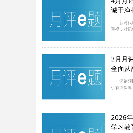
4月月
诚干净
新时代
重视，对纪
3月月
全面从
深刻领
供有力保障
202
学习教