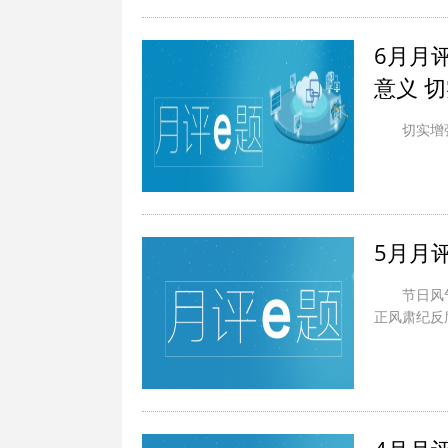
6月月
意义 
切实增
5月月
节日风
正风肃纪反