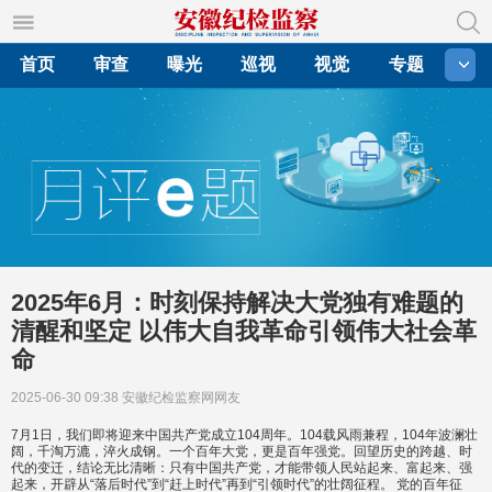
首页
审查
曝光
巡视
视觉
专题
2025年6月：时刻保持解决大党独有难题的
清醒和坚定 以伟大自我革命引领伟大社会革
命
2025-06-30 09:38
安徽纪检监察网网友
7月1日，我们即将迎来中国共产党成立104周年。104载风雨兼程，104年波澜壮
阔，千淘万漉，淬火成钢。一个百年大党，更是百年强党。回望历史的跨越、时
代的变迁，结论无比清晰：只有中国共产党，才能带领人民站起来、富起来、强
起来，开辟从“落后时代”到“赶上时代”再到“引领时代”的壮阔征程。 党的百年征