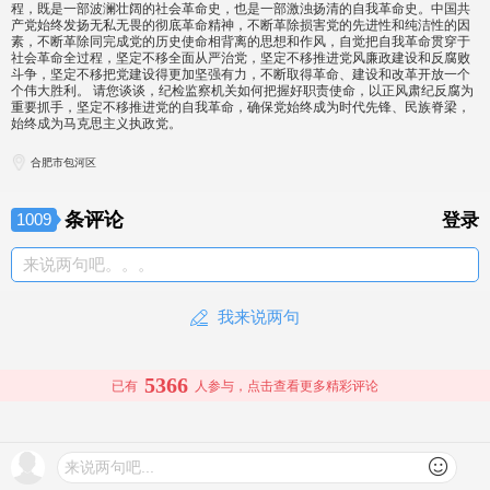
程，既是一部波澜壮阔的社会革命史，也是一部激浊扬清的自我革命史。中国共
产党始终发扬无私无畏的彻底革命精神，不断革除损害党的先进性和纯洁性的因
素，不断革除同完成党的历史使命相背离的思想和作风，自觉把自我革命贯穿于
社会革命全过程，坚定不移全面从严治党，坚定不移推进党风廉政建设和反腐败
斗争，坚定不移把党建设得更加坚强有力，不断取得革命、建设和改革开放一个
个伟大胜利。 请您谈谈，纪检监察机关如何把握好职责使命，以正风肃纪反腐为
重要抓手，坚定不移推进党的自我革命，确保党始终成为时代先锋、民族脊梁，
始终成为马克思主义执政党。
合肥市包河区
条评论
1009
登录
来说两句吧。。。
我来说两句
5366
已有
人参与，点击查看更多精彩评论
来说两句吧...