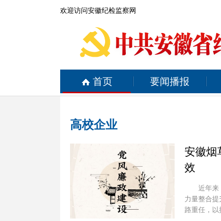
欢迎访问安徽纪检监察网
首页
要闻播报
高校企业
安徽烟
效
近年来
力量整合提
路重任，以