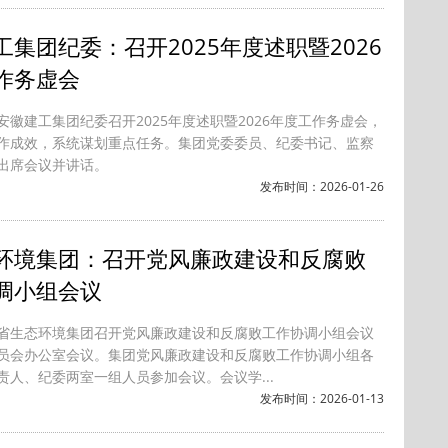
工集团纪委：召开2025年度述职暨2026
作务虚会
安徽建工集团纪委召开2025年度述职暨2026年度工作务虚会，
作成效，系统谋划重点任务。集团党委委员、纪委书记、监察
出席会议并讲话。
发布时间：2026-01-26
环境集团：召开党风廉政建设和反腐败
调小组会议
省生态环境集团召开党风廉政建设和反腐败工作协调小组会议
员会办公室会议。集团党风廉政建设和反腐败工作协调小组各
责人、纪委两室一组人员参加会议。会议学...
发布时间：2026-01-13