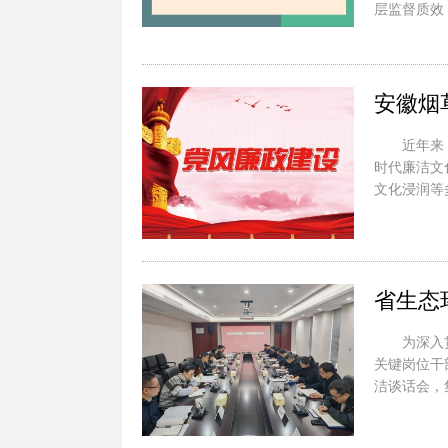
层监督质效，
安徽烟
近年来
时代廉洁文
文化浸润等
省生态
为深入
关键岗位干
洁谈话会，集