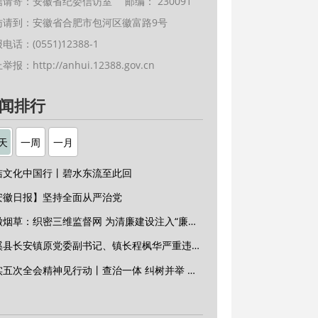
信请寄：安徽省纪委信访室 邮编： 230091
访请到：安徽省合肥市包河区徽富路9号
电话：(0551)12388-1
上举报：
http://anhui.12388.gov.cn
闻排行
天
一周
一月
洁文化中国行丨碧水东流至此回
安徽日报】坚持全面从严治党
安徽烟草：织密三维监督网 为清廉建设注入“廉动力”
绩溪县长安镇原党委副书记、镇长程枫华严重违纪违法被开除党籍和公职
落实五次全会精神见行动丨查治一体 纠树并举 深入推进风腐同查同治