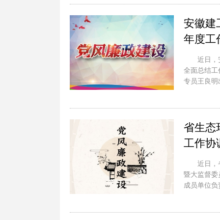
安徽建
年度工
近日，
全面总结工
专员王良明
省生态
工作协
近日，
暨大监督委
成员单位负