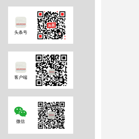
头条号
客户端
微信