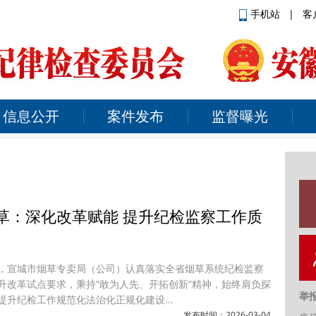
手机站
|
客
信息公开
案件发布
监督曝光
草：深化改革赋能 提升纪检监察工作质
，宣城市烟草专卖局（公司）认真落实全省烟草系统纪检监察
升改革试点要求，秉持“敢为人先、开拓创新”精神，始终肩负探
举
提升纪检工作规范化法治化正规化建设...
发布时间：2026-03-04