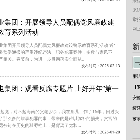
来
来
举报
业集团：开展领导人员配偶党风廉政建
网
教育系列活动
业集团开展领导人员配偶党风廉政建设警示教育系列活动 近年
新
委监委通报的严重违纪违法、职务犯罪案件，多数与家风不
严相关。春节前，为进一步贯彻落实全面从...
一
发布时间：2026-02-13
廉
电集团：观看反腐专题片 上好开年“第一
【
不起党，对不起海南的父老乡亲，我在那儿工作了16年，回过头
了那么多的错事犯罪的事，带来的是难以弥补的损失，贪官的
远被钉在历史的耻辱柱上，是背离了党和...
发布时间：2026-01-28